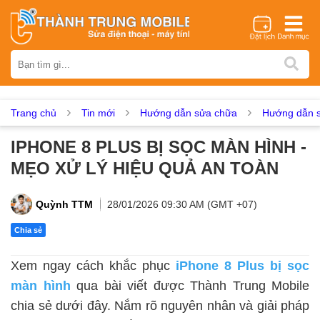
Thương hiệu
iPhone
Samsung
Oppo
Xiaomi
Realme
Vivo
Vsmart
Huawei
Nokia
Google Pixel
OnePlus
Trang chủ
Tin mới
Hướng dẫn sửa chữa
Hướng dẫn s
Asus
Sony
Vertu
LG
Tecno
IPHONE 8 PLUS BỊ SỌC MÀN HÌNH -
Dịch vụ sửa chữa
MẸO XỬ LÝ HIỆU QUẢ AN TOÀN
Thay màn hình
Thay pin
Ép kính
Thay camera
Thay loa
Thay kính lưng
Thay vỏ
Thay chân sạc
Quỳnh TTM
28/01/2026 09:30 AM (GMT +07)
Thay mic
Thay rung
Thay main
Unlock - Mở Khoá
Chia sẻ
Thay màn hình
Xem ngay cách khắc phục
iPhone 8 Plus bị sọc
Màn hình iPhone
Màn hình Samsung
Màn hình Oppo
màn hình
qua bài viết được Thành Trung Mobile
Màn hình Xiaomi
Màn hình Realme
Màn hình Vivo
chia sẻ dưới đây. Nắm rõ nguyên nhân và giải pháp
Màn hình Vsmart
Màn hình Google Pixel