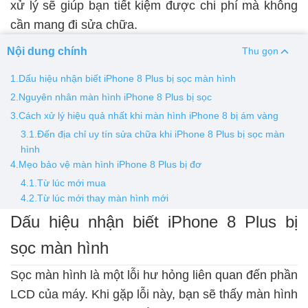
xử lý sẽ giúp bạn tiết kiệm được chi phí mà không
cần mang đi sửa chữa.
Thay pin
Nội dung chính
Pin iPhone
Pin Samsumg
Pin Oppo
Pin Xiaomi
Thu gọn
Pin Realme
1.Dấu hiệu nhận biết iPhone 8 Plus bị sọc màn hình
2.Nguyên nhân màn hình iPhone 8 Plus bị sọc
Thay vỏ
3.Cách xử lý hiệu quả nhất khi màn hình iPhone 8 bị ám vàng
Vỏ iPhone
Vỏ Samsung
Vỏ Xiaomi
Vỏ Oppo
3.1.Đến địa chỉ uy tín sửa chữa khi iPhone 8 Plus bị sọc màn
Vỏ Huawei
Vỏ Vivo
hình
4.Mẹo bảo vệ màn hình iPhone 8 Plus bị đơ
4.1.Từ lúc mới mua
4.2.Từ lúc mới thay màn hình mới
Dấu hiệu nhận biết iPhone 8 Plus bị
sọc màn hình
Sọc màn hình là một lỗi hư hỏng liên quan đến phần
LCD của máy. Khi gặp lỗi này, bạn sẽ thấy màn hình