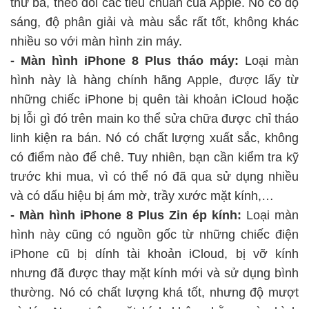
thứ ba, theo dõi các tiêu chuẩn của Apple. Nó có độ
sáng, độ phân giải và màu sắc rất tốt, không khác
nhiều so với màn hình zin máy.
- Màn hình iPhone 8 Plus tháo máy:
Loại màn
hình này là hàng chính hãng Apple, được lấy từ
những chiếc iPhone bị quên tài khoản iCloud hoặc
bị lỗi gì đó trên main ko thể sửa chữa được chỉ tháo
linh kiện ra bán. Nó có chất lượng xuất sắc, không
có điểm nào để chê. Tuy nhiên, bạn cần kiểm tra kỹ
trước khi mua, vì có thể nó đã qua sử dụng nhiều
và có dấu hiệu bị ám mờ, trầy xước mặt kính,…
- Màn hình iPhone 8 Plus Zin ép kính:
Loại màn
hình này cũng có nguồn gốc từ những chiếc điện
iPhone cũ bị dính tài khoản iCloud, bị vỡ kính
nhưng đã được thay mặt kính mới và sử dụng bình
thường. Nó có chất lượng khá tốt, nhưng độ mượt