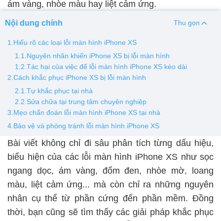
ám vàng, nhòe màu hay liệt cảm ứng.
Thay pin
Nội dung chính
Thu gọn
Pin iPhone
Pin Samsumg
Pin Oppo
Pin Xiaomi
1.Hiểu rõ các loại lỗi màn hình iPhone XS
Pin Realme
1.1.Nguyên nhân khiến iPhone XS bị lỗi màn hình
1.2.Tác hại của việc để lỗi màn hình iPhone XS kéo dài
Thay vỏ
2.Cách khắc phục iPhone XS bị lỗi màn hình
Vỏ iPhone
Vỏ Samsung
Vỏ Xiaomi
Vỏ Oppo
2.1.Tự khắc phục tại nhà
2.2.Sửa chữa tại trung tâm chuyên nghiệp
Vỏ Huawei
Vỏ Vivo
3.Mẹo chẩn đoán lỗi màn hình iPhone XS tại nhà
4.Bảo vệ và phòng tránh lỗi màn hình iPhone XS
Bài viết không chỉ đi sâu phân tích từng dấu hiệu,
biểu hiện của các lỗi màn hình iPhone XS như sọc
ngang dọc, ám vàng, đốm đen, nhòe mờ, loang
màu, liệt cảm ứng... mà còn chỉ ra những nguyên
nhân cụ thể từ phần cứng đến phần mềm. Đồng
thời, bạn cũng sẽ tìm thấy các giải pháp khắc phục