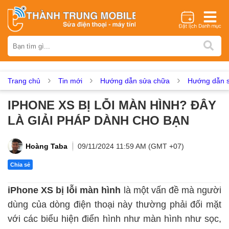
Thương hiệu
iPhone
Samsung
Oppo
Xiaomi
Realme
Vivo
Vsmart
Huawei
Nokia
Google Pixel
OnePlus
Trang chủ
Tin mới
Hướng dẫn sửa chữa
Hướng dẫn s
Asus
Sony
Vertu
LG
Tecno
IPHONE XS BỊ LỖI MÀN HÌNH? ĐÂY
Dịch vụ sửa chữa
LÀ GIẢI PHÁP DÀNH CHO BẠN
Thay màn hình
Thay pin
Ép kính
Thay camera
Thay loa
Thay kính lưng
Thay vỏ
Thay chân sạc
Hoàng Taba
09/11/2024 11:59 AM (GMT +07)
Thay mic
Thay rung
Thay main
Unlock - Mở Khoá
Chia sẻ
Thay màn hình
iPhone XS bị lỗi màn hình
là một vấn đề mà người
Màn hình iPhone
Màn hình Samsung
Màn hình Oppo
dùng của dòng điện thoại này thường phải đối mặt
Màn hình Xiaomi
Màn hình Realme
Màn hình Vivo
với các biểu hiện điển hình như màn hình như sọc,
Màn hình Vsmart
Màn hình Google Pixel