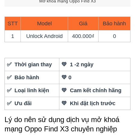
Mở khoá mạng Oppo Find X3
STT
Model
Giá
Bảo hành
1
Unlock Android
400.000₫
0
✅ Thời gian thay
💛 1 -2 ngày
✅ Bảo hành
💛 0
✅ Loại linh kiện
💛 Cam kết chính hãng
✅ Ưu đãi
💛 Khi đặt lịch trước
Lý do nên sử dụng dịch vụ mở khoá
mạng Oppo Find X3 chuyên nghiệp