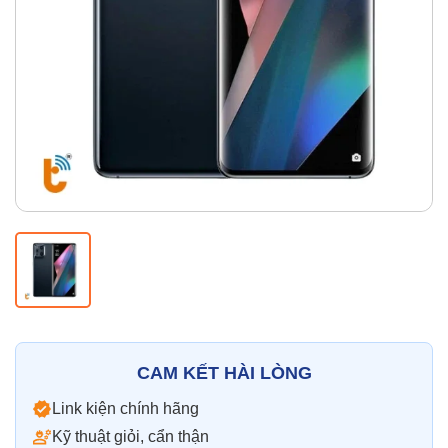
Thay pin
Pin iPhone
Pin Samsumg
Pin Oppo
Pin Xiaomi
Pin Realme
Thay vỏ
Vỏ iPhone
Vỏ Samsung
Vỏ Xiaomi
Vỏ Oppo
Vỏ Huawei
Vỏ Vivo
CAM KẾT HÀI LÒNG
Link kiện chính hãng
Kỹ thuật giỏi, cẩn thận