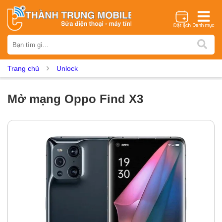
Thương hiệu
iPhone
Samsung
Oppo
Xiaomi
Realme
Vivo
Trang chủ
Unlock
Vsmart
Huawei
Nokia
Google Pixel
OnePlus
Asus
Sony
Vertu
LG
Tecno
Mở mạng Oppo Find X3
Dịch vụ sửa chữa
Thay màn hình
Thay pin
Ép kính
Thay camera
Thay loa
Thay kính lưng
Thay vỏ
Thay chân sạc
Thay mic
Thay rung
Thay main
Unlock - Mở Khoá
Thay màn hình
Màn hình iPhone
Màn hình Samsung
Màn hình Oppo
Màn hình Xiaomi
Màn hình Realme
Màn hình Vivo
Màn hình Vsmart
Màn hình Google Pixel