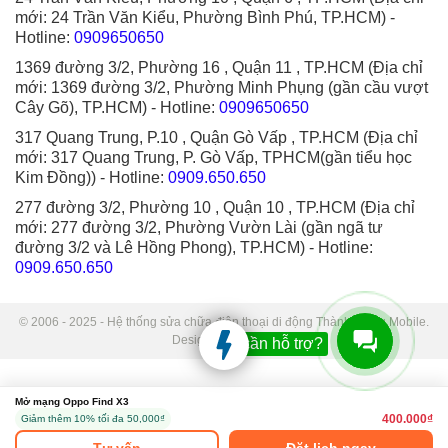
mới: 24 Trần Văn Kiểu, Phường Bình Phú, TP.HCM)
-
Hotline:
0909650650
1369 đường 3/2, Phường 16 , Quận 11 , TP.HCM (Địa chỉ
mới: 1369 đường 3/2, Phường Minh Phụng (gần cầu vượt
Cây Gõ), TP.HCM)
- Hotline:
0909650650
317 Quang Trung, P.10 , Quận Gò Vấp , TP.HCM (Địa chỉ
mới: 317 Quang Trung, P. Gò Vấp, TPHCM(gần tiểu học
Kim Đồng))
- Hotline:
0909.650.650
277 đường 3/2, Phường 10 , Quận 10 , TP.HCM (Địa chỉ
mới: 277 đường 3/2, Phường Vườn Lài (gần ngã tư
đường 3/2 và Lê Hồng Phong), TP.HCM)
- Hotline:
0909.650.650
© 2006 - 2025 - Hệ thống sửa chữa điện thoại di động Thành Trung Mobile.
Designed by Sudo.
Bạn cần hỗ trợ?
Mở mạng Oppo Find X3
400.000₫
Giảm thêm 10% tối đa 50,000₫