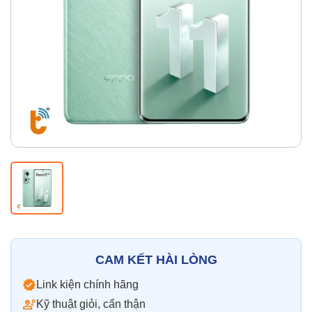
Thay pin
Pin iPhone
Pin Samsumg
Pin Oppo
Pin Xiaomi
Pin Realme
Thay vỏ
Vỏ iPhone
Vỏ Samsung
Vỏ Xiaomi
Vỏ Oppo
Vỏ Huawei
Vỏ Vivo
CAM KẾT HÀI LÒNG
Link kiện chính hãng
Kỹ thuật giỏi, cẩn thận