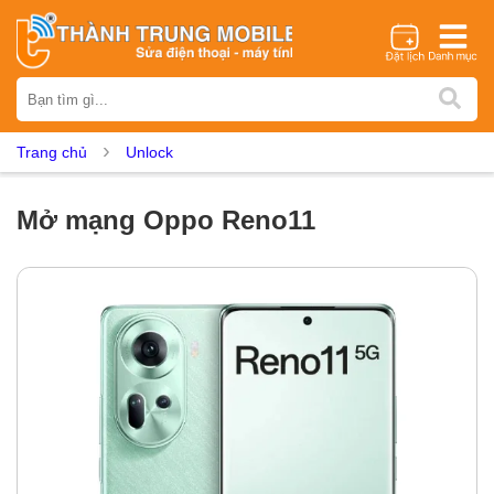
Thương hiệu
iPhone
Samsung
Oppo
Xiaomi
Realme
Vivo
Trang chủ
Unlock
Vsmart
Huawei
Nokia
Google Pixel
OnePlus
Asus
Sony
Vertu
LG
Tecno
Mở mạng Oppo Reno11
Dịch vụ sửa chữa
Thay màn hình
Thay pin
Ép kính
Thay camera
Thay loa
Thay kính lưng
Thay vỏ
Thay chân sạc
Thay mic
Thay rung
Thay main
Unlock - Mở Khoá
Thay màn hình
Màn hình iPhone
Màn hình Samsung
Màn hình Oppo
Màn hình Xiaomi
Màn hình Realme
Màn hình Vivo
Màn hình Vsmart
Màn hình Google Pixel