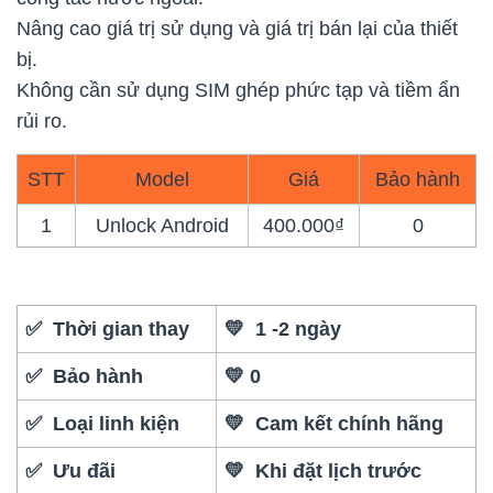
Nâng cao giá trị sử dụng và giá trị bán lại của thiết
bị.
Không cần sử dụng SIM ghép phức tạp và tiềm ẩn
rủi ro.
STT
Model
Giá
Bảo hành
1
Unlock Android
400.000₫
0
✅ Thời gian thay
💛 1 -2 ngày
✅ Bảo hành
💛 0
✅ Loại linh kiện
💛 Cam kết chính hãng
✅ Ưu đãi
💛 Khi đặt lịch trước