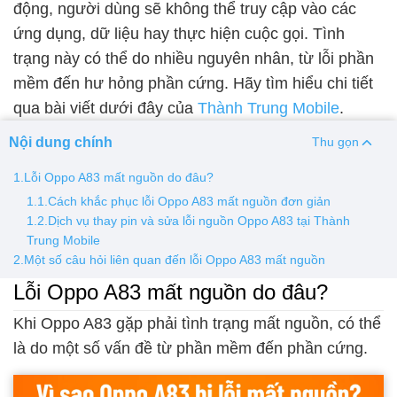
động, người dùng sẽ không thể truy cập vào các
ứng dụng, dữ liệu hay thực hiện cuộc gọi. Tình
Thay pin
trạng này có thể do nhiều nguyên nhân, từ lỗi phần
Pin iPhone
Pin Samsumg
Pin Oppo
Pin Xiaomi
mềm đến hư hỏng phần cứng. Hãy tìm hiểu chi tiết
Pin Realme
qua bài viết dưới đây của
Thành Trung Mobile
.
Thay vỏ
Nội dung chính
Thu gọn
Vỏ iPhone
Vỏ Samsung
Vỏ Xiaomi
Vỏ Oppo
1.Lỗi Oppo A83 mất nguồn do đâu?
Vỏ Huawei
Vỏ Vivo
1.1.Cách khắc phục lỗi Oppo A83 mất nguồn đơn giản
1.2.Dịch vụ thay pin và sửa lỗi nguồn Oppo A83 tại Thành
Trung Mobile
2.Một số câu hỏi liên quan đến lỗi Oppo A83 mất nguồn
Lỗi Oppo A83 mất nguồn do đâu?
Khi Oppo A83 gặp phải tình trạng mất nguồn, có thể
là do một số vấn đề từ phần mềm đến phần cứng.