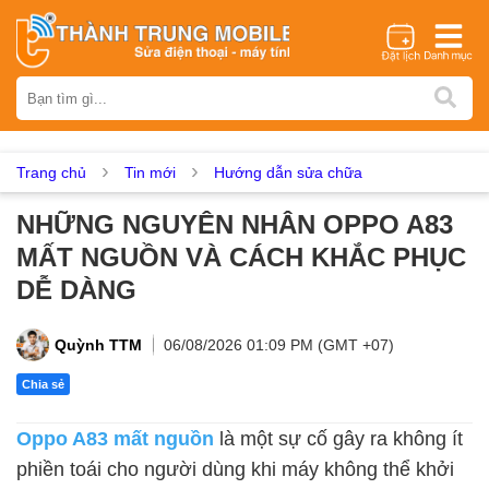
Thương hiệu
iPhone
Samsung
Oppo
Xiaomi
Realme
Vivo
Vsmart
Huawei
Nokia
Google Pixel
OnePlus
Trang chủ
Tin mới
Hướng dẫn sửa chữa
Asus
Sony
Vertu
LG
Tecno
NHỮNG NGUYÊN NHÂN OPPO A83
Dịch vụ sửa chữa
MẤT NGUỒN VÀ CÁCH KHẮC PHỤC
Thay màn hình
Thay pin
Ép kính
Thay camera
DỄ DÀNG
Thay loa
Thay kính lưng
Thay vỏ
Thay chân sạc
Thay mic
Thay rung
Thay main
Unlock - Mở Khoá
Quỳnh TTM
06/08/2026 01:09 PM (GMT +07)
Thay màn hình
Chia sẻ
Màn hình iPhone
Màn hình Samsung
Màn hình Oppo
Oppo A83 mất nguồn
là một sự cố gây ra không ít
Màn hình Xiaomi
Màn hình Realme
Màn hình Vivo
phiền toái cho người dùng khi máy không thể khởi
Màn hình Vsmart
Màn hình Google Pixel