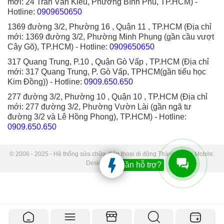
mới: 24 Trần Văn Kiểu, Phường Bình Phú, TP.HCM)
-
Hotline:
0909650650
1369 đường 3/2, Phường 16 , Quận 11 , TP.HCM (Địa chỉ
mới: 1369 đường 3/2, Phường Minh Phụng (gần cầu vượt
Cây Gõ), TP.HCM)
- Hotline:
0909650650
317 Quang Trung, P.10 , Quận Gò Vấp , TP.HCM (Địa chỉ
mới: 317 Quang Trung, P. Gò Vấp, TPHCM(gần tiểu học
Kim Đồng))
- Hotline:
0909.650.650
277 đường 3/2, Phường 10 , Quận 10 , TP.HCM (Địa chỉ
mới: 277 đường 3/2, Phường Vườn Lài (gần ngã tư
đường 3/2 và Lê Hồng Phong), TP.HCM)
- Hotline:
0909.650.650
© 2006 - 2025 - Hệ thống sửa chữa điện thoại di động Thành Trung Mobile.
Designed by Sudo.
Bạn cần hỗ trợ?