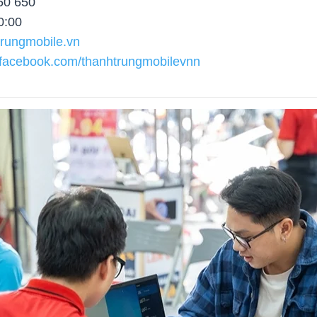
50 650
0:00
htrungmobile.vn
.facebook.com/thanhtrungmobilevnn