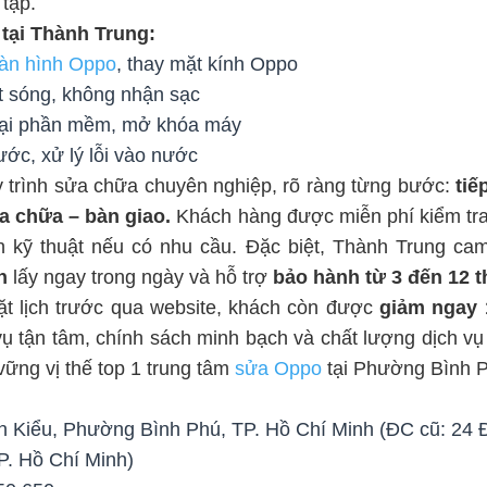
 tạp.
 tại Thành Trung:
àn hình Oppo
, thay mặt kính Oppo
t sóng, không nhận sạc
i lại phần mềm, mở khóa máy
ớc, xử lý lỗi vào nước
 trình sửa chữa chuyên nghiệp, rõ ràng từng bước:
tiế
a chữa – bàn giao.
Khách hàng được miễn phí kiểm tra
nh kỹ thuật nếu có nhu cầu. Đặc biệt, Thành Trung ca
h
lấy ngay trong ngày và hỗ trợ
bảo hành từ 3 đến 12 
t lịch trước qua website, khách còn được
giảm ngay
ụ tận tâm, chính sách minh bạch và chất lượng dịch vụ 
ững vị thế top 1 trung tâm
sửa Oppo
tại Phường Bình 
n Kiểu, Phường Bình Phú, TP. Hồ Chí Minh (ĐC cũ: 24 Đ
P. Hồ Chí Minh)