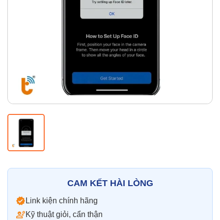
Thay pin
Pin iPhone
Pin Samsumg
Pin Oppo
Pin Xiaomi
Pin Realme
Thay vỏ
Vỏ iPhone
Vỏ Samsung
Vỏ Xiaomi
Vỏ Oppo
Vỏ Huawei
Vỏ Vivo
CAM KẾT HÀI LÒNG
Link kiện chính hãng
Kỹ thuật giỏi, cẩn thận