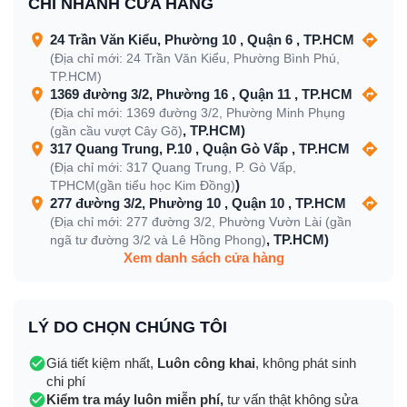
CHI NHÁNH CỬA HÀNG
24 Trần Văn Kiểu, Phường 10 , Quận 6 , TP.HCM
(Địa chỉ mới: 24 Trần Văn Kiểu, Phường Bình Phú,
TP.HCM)
1369 đường 3/2, Phường 16 , Quận 11 , TP.HCM
(Địa chỉ mới: 1369 đường 3/2, Phường Minh Phụng
, TP.HCM)
(gần cầu vượt Cây Gõ)
317 Quang Trung, P.10 , Quận Gò Vấp , TP.HCM
(Địa chỉ mới: 317 Quang Trung, P. Gò Vấp,
)
TPHCM(gần tiểu học Kim Đồng)
277 đường 3/2, Phường 10 , Quận 10 , TP.HCM
(Địa chỉ mới: 277 đường 3/2, Phường Vườn Lài (gần
, TP.HCM)
ngã tư đường 3/2 và Lê Hồng Phong)
Xem danh sách cửa hàng
LÝ DO CHỌN CHÚNG TÔI
Giá tiết kiệm nhất,
Luôn công khai
, không phát sinh
chi phí
Kiểm tra máy luôn miễn phí,
tư vấn thật không sửa