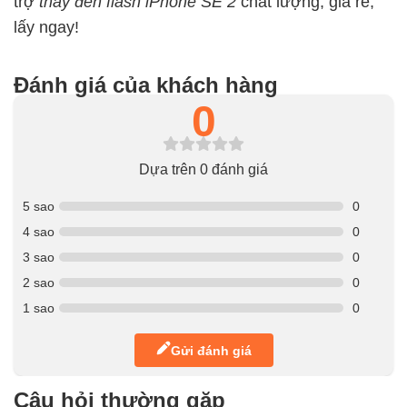
trợ
thay đèn flash iPhone SE 2
chất lượng, giá rẻ,
lấy ngay!
Đánh giá của khách hàng
0
Dựa trên 0 đánh giá
5 sao
0
4 sao
0
3 sao
0
2 sao
0
1 sao
0
Gửi đánh giá
Câu hỏi thường gặp