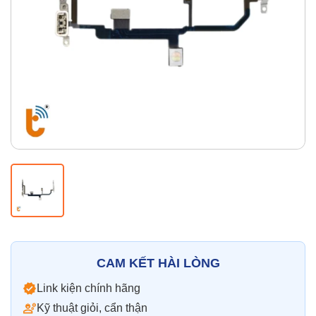
Thay pin
Pin iPhone
Pin Samsumg
Pin Oppo
Pin Xiaomi
Pin Realme
Thay vỏ
Vỏ iPhone
Vỏ Samsung
Vỏ Xiaomi
Vỏ Oppo
Vỏ Huawei
Vỏ Vivo
CAM KẾT HÀI LÒNG
Link kiện chính hãng
Kỹ thuật giỏi, cẩn thận