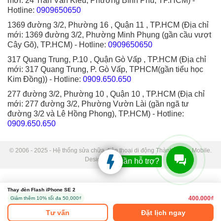
mới: 24 Trần Văn Kiểu, Phường Bình Phú, TP.HCM)
-
Hotline:
0909650650
1369 đường 3/2, Phường 16 , Quận 11 , TP.HCM (Địa chỉ
mới: 1369 đường 3/2, Phường Minh Phụng (gần cầu vượt
Cây Gõ), TP.HCM)
- Hotline:
0909650650
317 Quang Trung, P.10 , Quận Gò Vấp , TP.HCM (Địa chỉ
mới: 317 Quang Trung, P. Gò Vấp, TPHCM(gần tiểu học
Kim Đồng))
- Hotline:
0909.650.650
277 đường 3/2, Phường 10 , Quận 10 , TP.HCM (Địa chỉ
mới: 277 đường 3/2, Phường Vườn Lài (gần ngã tư
đường 3/2 và Lê Hồng Phong), TP.HCM)
- Hotline:
0909.650.650
© 2006 - 2025 - Hệ thống sửa chữa điện thoại di động Thành Trung Mobile.
Designed by Sudo.
Bạn cần hỗ trợ?
Thay đèn Flash iPhone SE 2
400.000₫
Giảm thêm 10% tối đa 50,000₫
Tư vấn
Đặt lịch ngay