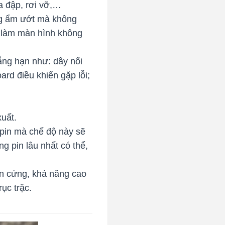
a đập, rơi vỡ,…
ờng ẩm ướt mà không
, làm màn hình không
hẳng hạn như: dây nối
rd điều khiển gặp lỗi;
xuất.
m pin mà chế độ này sẽ
g pin lâu nhất có thể,
ần cứng, khả năng cao
rục trặc.