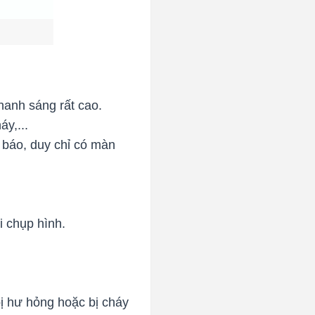
hanh sáng rất cao.
áy,...
 báo, duy chỉ có màn
i chụp hình.
bị hư hỏng hoặc bị cháy