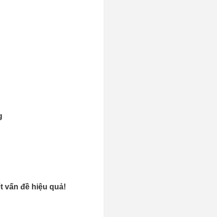
g
t vấn đề hiệu quả!