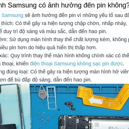
ình Samsung có ảnh hưởng đến pin không
nh Samsung
sẽ ảnh hưởng đến pin vì những yếu tố sau đ
hích: Có thể gây ra hiện tượng chập chờn, nhấp nháy, k
 duy trì độ sáng và màu sắc, dẫn đến hao pin.
ém: Sử dụng màn hình thay thế chất lượng kém, không
hiều pin hơn do hiệu quả hiển thị thấp hơn.
xác: Quy trình thay thế màn hình không chính xác có t
n thoại, khiến
điện thoại Samsung không sạc pin được
.
g đúng loại: Có thể gây ra hiện tượng màn hình hở viề
hơn để bù đắp độ sáng, dẫn đến hao pin.