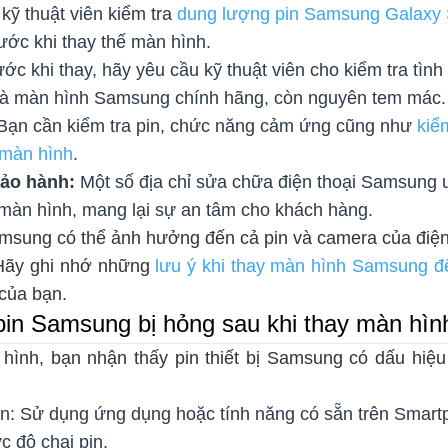
kỹ thuật viên kiểm tra
dung lượng pin Samsung Galaxy
trước khi thay thế màn hình.
ớc khi thay, hãy yêu cầu kỹ thuật viên cho kiểm tra tình
là màn hình Samsung chính hãng, còn nguyên tem mác.
Bạn cần kiểm tra pin, chức năng cảm ứng cũng như
kiểm
 màn hình
.
bảo hành:
Một số địa chỉ sửa chữa điện thoại Samsung u
 màn hình, mang lại sự an tâm cho khách hàng.
msung có thể ảnh hưởng đến cả pin và camera của điệ
 Hãy ghi nhớ những
lưu ý khi thay màn hình Samsung đ
 của bạn.
in Samsung bị hỏng sau khi thay màn hìn
hình, bạn nhận thấy pin thiết bị Samsung có dấu hiệu
in: Sử dụng ứng dụng hoặc tính năng có sẵn trên Smart
c độ chai pin.