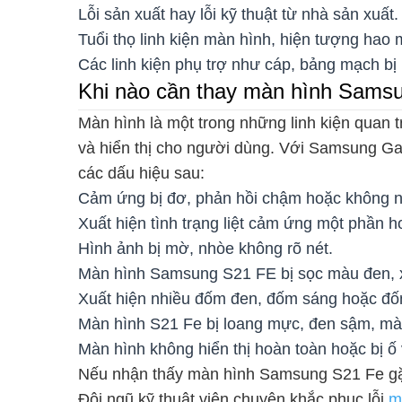
Lỗi sản xuất hay lỗi kỹ thuật từ nhà sản xuất.
Tuổi thọ linh kiện màn hình, hiện tượng hao 
Các linh kiện phụ trợ như cáp, bảng mạch 
Khi nào cần thay màn hình Sams
Màn hình là một trong những linh kiện quan 
và hiển thị cho người dùng. Với Samsung Ga
các dấu hiệu sau:
Cảm ứng bị đơ, phản hồi chậm hoặc không n
Xuất hiện tình trạng liệt cảm ứng một phần 
Hình ảnh bị mờ, nhòe không rõ nét.
Màn hình Samsung S21 FE bị sọc màu đen, x
Xuất hiện nhiều đốm đen, đốm sáng hoặc đốm
Màn hình S21 Fe bị loang mực, đen sậm, màu 
Màn hình không hiển thị hoàn toàn hoặc bị ố 
Nếu nhận thấy màn hình Samsung S21 Fe gặp
Đội ngũ kỹ thuật viên chuyên khắc phục lỗi
m