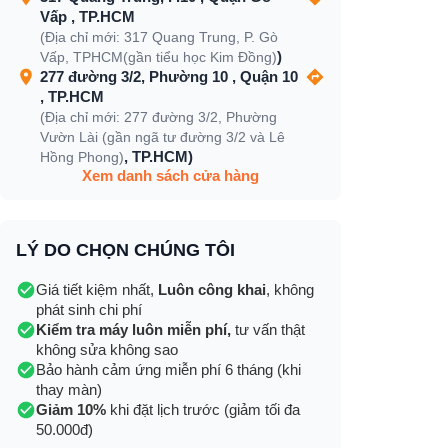
Vấp , TP.HCM
(Địa chỉ mới: 317 Quang Trung, P. Gò
)
Vấp, TPHCM(gần tiểu học Kim Đồng)
277 đường 3/2, Phường 10 , Quận 10
, TP.HCM
(Địa chỉ mới: 277 đường 3/2, Phường
Vườn Lài (gần ngã tư đường 3/2 và Lê
, TP.HCM)
Hồng Phong)
Xem danh sách cửa hàng
LÝ DO CHỌN CHÚNG TÔI
Giá tiết kiệm nhất,
Luôn công khai
, không
phát sinh chi phí
Kiểm tra máy luôn miễn phí,
tư vấn thật
không sửa không sao
Bảo hành cảm ứng miễn phí 6 tháng (khi
thay màn)
Giảm 10%
khi đặt lịch trước (giảm tối đa
50.000đ)