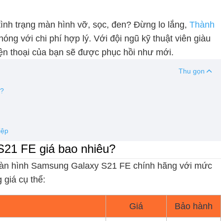
tình trạng màn hình vỡ, sọc, đen? Đừng lo lắng,
Thành
ng với chi phí hợp lý. Với đội ngũ kỹ thuật viên giàu
iện thoại của bạn sẽ được phục hồi như mới.
Thu gọn
u?
iệp
21 FE giá bao nhiêu?
màn hình Samsung Galaxy S21 FE chính hãng với mức
 giá cụ thể:
Giá
Bảo hành