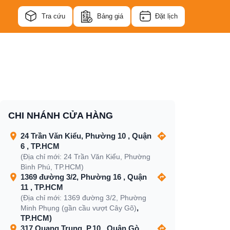
Tra cứu
Bảng giá
Đặt lịch
CHI NHÁNH CỬA HÀNG
24 Trần Văn Kiểu, Phường 10 , Quận
6 , TP.HCM
(Địa chỉ mới: 24 Trần Văn Kiểu, Phường
Bình Phú, TP.HCM)
1369 đường 3/2, Phường 16 , Quận
11 , TP.HCM
(Địa chỉ mới: 1369 đường 3/2, Phường
,
Minh Phụng (gần cầu vượt Cây Gõ)
TP.HCM)
317 Quang Trung, P.10 , Quận Gò