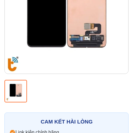
Thay pin
Pin iPhone
Pin Samsumg
Pin Oppo
Pin Xiaomi
Pin Realme
Thay vỏ
Vỏ iPhone
Vỏ Samsung
Vỏ Xiaomi
Vỏ Oppo
Vỏ Huawei
Vỏ Vivo
CAM KẾT HÀI LÒNG
Link kiện chính hãng