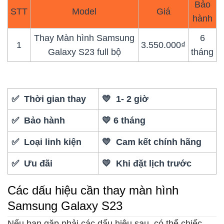
Bảo
STT
Model
Giá
hành
Thay Màn hình Samsung
6
1
3.550.000₫
Galaxy S23 full bộ
tháng
✅ Thời gian thay
💛 1- 2 giờ
✅ Bảo hành
💛 6 tháng
✅ Loại linh kiện
💛 Cam kết chính hãng
✅ Ưu đãi
💛 Khi đặt lịch trước
Các dấu hiệu cần thay màn hình
Samsung Galaxy S23
Nếu bạn gặp phải các dấu hiệu sau, có thể chiếc