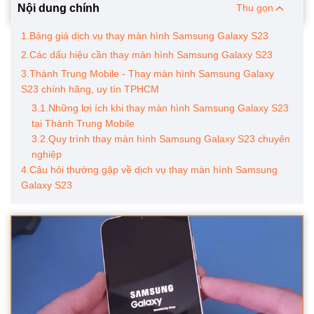
Nội dung chính
Thu gọn
1.Bảng giá dịch vụ thay màn hình Samsung Galaxy S23
2.Các dấu hiệu cần thay màn hình Samsung Galaxy S23
3.Thành Trung Mobile - Thay màn hình Samsung Galaxy
S23 chính hãng, uy tín TPHCM
3.1.Những lợi ích khi thay màn hình Samsung Galaxy S23
tại Thành Trung Mobile
3.2.Quy trình thay màn hình Samsung Galaxy S23 chuyên
nghiệp
4.Câu hỏi thường gặp về dịch vụ thay màn hình Samsung
Galaxy S23