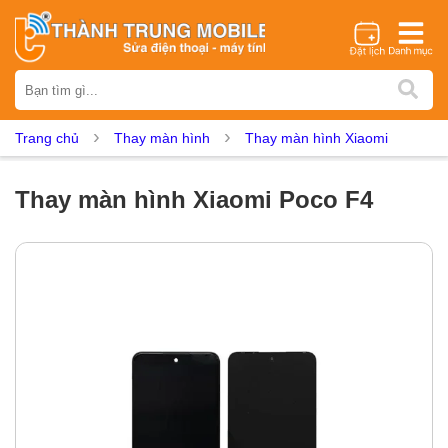
Thương hiệu
iPhone
Samsung
Oppo
Xiaomi
Realme
Vivo
Trang chủ
Thay màn hình
Thay màn hình Xiaomi
Vsmart
Huawei
Nokia
Google Pixel
OnePlus
Asus
Sony
Vertu
LG
Tecno
Thay màn hình Xiaomi Poco F4
Dịch vụ sửa chữa
Thay màn hình
Thay pin
Ép kính
Thay camera
Thay loa
Thay kính lưng
Thay vỏ
Thay chân sạc
Thay mic
Thay rung
Thay main
Unlock - Mở Khoá
Thay màn hình
Màn hình iPhone
Màn hình Samsung
Màn hình Oppo
Màn hình Xiaomi
Màn hình Realme
Màn hình Vivo
Màn hình Vsmart
Màn hình Google Pixel