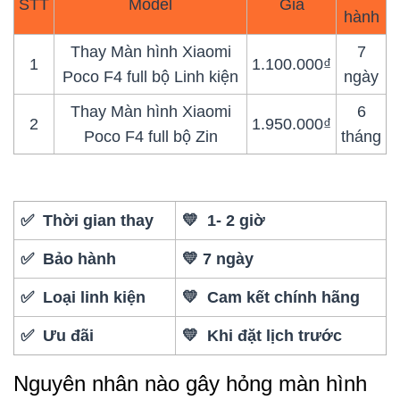
STT
Model
Giá
hành
Thay Màn hình Xiaomi
7
1
1.100.000₫
Poco F4 full bộ Linh kiện
ngày
Thay Màn hình Xiaomi
6
2
1.950.000₫
Poco F4 full bộ Zin
tháng
✅ Thời gian thay
💛 1- 2 giờ
✅ Bảo hành
💛 7 ngày
✅ Loại linh kiện
💛 Cam kết chính hãng
✅ Ưu đãi
💛 Khi đặt lịch trước
Nguyên nhân nào gây hỏng màn hình