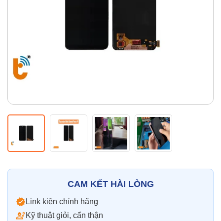
Thay pin
Pin iPhone
Pin Samsumg
Pin Oppo
Pin Xiaomi
Pin Realme
Thay vỏ
Vỏ iPhone
Vỏ Samsung
Vỏ Xiaomi
Vỏ Oppo
Vỏ Huawei
Vỏ Vivo
CAM KẾT HÀI LÒNG
Link kiện chính hãng
Kỹ thuật giỏi, cẩn thận