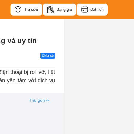
Tra cứu
Bảng giá
Đặt lịch
 và uy tín
Chia sẻ
n thoại bị rơi vỡ, liệt
àn yên tâm với dịch vụ
Thu gọn