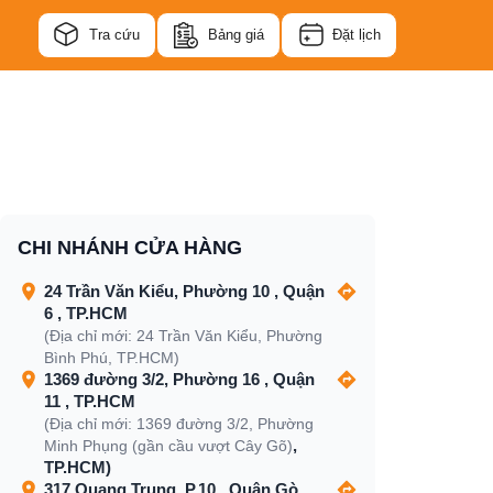
Tra cứu
Bảng giá
Đặt lịch
CHI NHÁNH CỬA HÀNG
24 Trần Văn Kiểu, Phường 10 , Quận
6 , TP.HCM
(Địa chỉ mới: 24 Trần Văn Kiểu, Phường
Bình Phú, TP.HCM)
1369 đường 3/2, Phường 16 , Quận
11 , TP.HCM
(Địa chỉ mới: 1369 đường 3/2, Phường
,
Minh Phụng (gần cầu vượt Cây Gõ)
TP.HCM)
317 Quang Trung, P.10 , Quận Gò