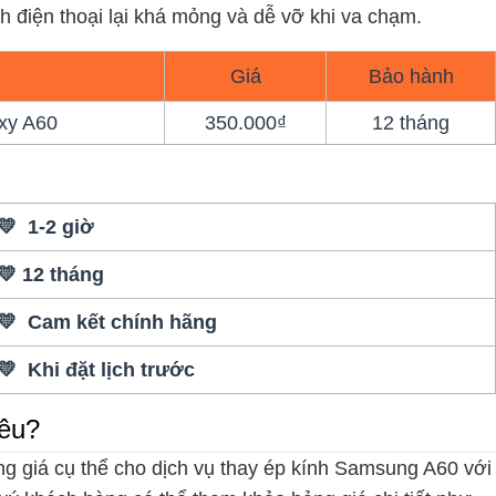
h điện thoại lại khá mỏng và dễ vỡ khi va chạm.
Giá
Bảo hành
xy A60
350.000₫
12 tháng
💛 1-2 giờ
💛 12 tháng
💛 Cam kết chính hãng
💛 Khi đặt lịch trước
iêu?
ng giá cụ thể cho dịch vụ thay ép kính Samsung A60 với