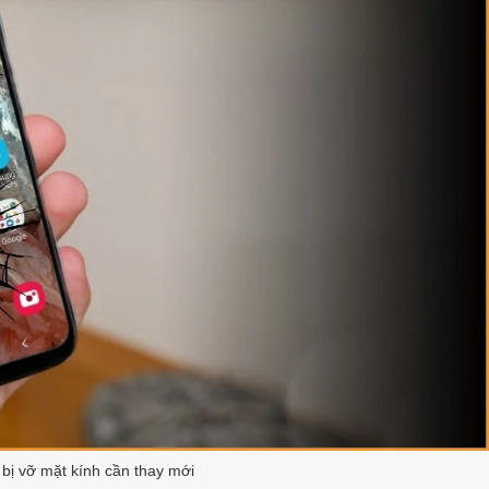
ị vỡ mặt kính cần thay mới