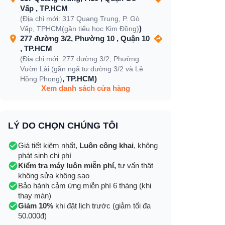
Vấp , TP.HCM
(Địa chỉ mới: 317 Quang Trung, P. Gò
)
Vấp, TPHCM(gần tiểu học Kim Đồng)
277 đường 3/2, Phường 10 , Quận 10
, TP.HCM
(Địa chỉ mới: 277 đường 3/2, Phường
Vườn Lài (gần ngã tư đường 3/2 và Lê
, TP.HCM)
Hồng Phong)
Xem danh sách cửa hàng
LÝ DO CHỌN CHÚNG TÔI
Giá tiết kiệm nhất,
Luôn công khai
, không
phát sinh chi phí
Kiểm tra máy luôn miễn phí,
tư vấn thật
không sửa không sao
Bảo hành cảm ứng miễn phí 6 tháng (khi
thay màn)
Giảm 10%
khi đặt lịch trước (giảm tối đa
50.000đ)