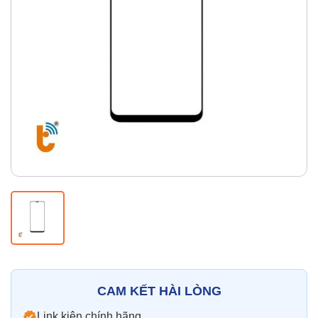
Thay pin
Pin iPhone
Pin Samsumg
Pin Oppo
Pin Xiaomi
Pin Realme
Thay vỏ
Vỏ iPhone
Vỏ Samsung
Vỏ Xiaomi
Vỏ Oppo
Vỏ Huawei
Vỏ Vivo
CAM KẾT HÀI LÒNG
Link kiện chính hãng