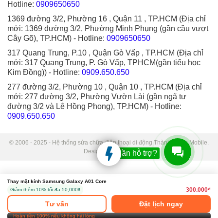
Hotline:
0909650650
1369 đường 3/2, Phường 16 , Quận 11 , TP.HCM (Địa chỉ
mới: 1369 đường 3/2, Phường Minh Phụng (gần cầu vượt
Cây Gõ), TP.HCM)
- Hotline:
0909650650
317 Quang Trung, P.10 , Quận Gò Vấp , TP.HCM (Địa chỉ
mới: 317 Quang Trung, P. Gò Vấp, TPHCM(gần tiểu học
Kim Đồng))
- Hotline:
0909.650.650
277 đường 3/2, Phường 10 , Quận 10 , TP.HCM (Địa chỉ
mới: 277 đường 3/2, Phường Vườn Lài (gần ngã tư
đường 3/2 và Lê Hồng Phong), TP.HCM)
- Hotline:
0909.650.650
© 2006 - 2025 - Hệ thống sửa chữa điện thoại di động Thành Trung Mobile.
Designed by Sudo.
Bạn cần hỗ trợ?
Thay mặt kính Samsung Galaxy A01 Core
300.000₫
Giảm thêm 10% tối đa 50,000₫
Tư vấn
Đặt lịch ngay
Hoàn tiền 100% nếu không hài lòng