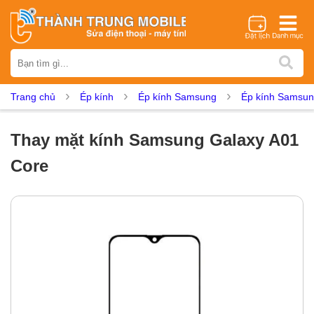
Thương hiệu
iPhone
Samsung
Oppo
Xiaomi
Realme
Vivo
Trang chủ
Ép kính
Ép kính Samsung
Ép kính Samsun
Vsmart
Huawei
Nokia
Google Pixel
OnePlus
Asus
Sony
Vertu
LG
Tecno
Thay mặt kính Samsung Galaxy A01
Dịch vụ sửa chữa
Core
Thay màn hình
Thay pin
Ép kính
Thay camera
Thay loa
Thay kính lưng
Thay vỏ
Thay chân sạc
Thay mic
Thay rung
Thay main
Unlock - Mở Khoá
Thay màn hình
Màn hình iPhone
Màn hình Samsung
Màn hình Oppo
Màn hình Xiaomi
Màn hình Realme
Màn hình Vivo
Màn hình Vsmart
Màn hình Google Pixel