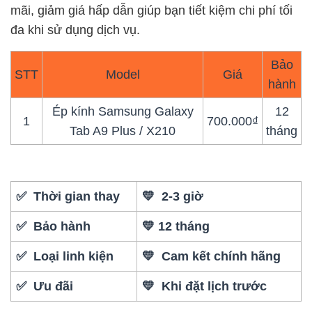
mãi, giảm giá hấp dẫn giúp bạn tiết kiệm chi phí tối
đa khi sử dụng dịch vụ.
Bảo
STT
Model
Giá
hành
Ép kính Samsung Galaxy
12
1
700.000₫
Tab A9 Plus / X210
tháng
✅ Thời gian thay
💛 2-3 giờ
✅ Bảo hành
💛 12 tháng
✅ Loại linh kiện
💛 Cam kết chính hãng
✅ Ưu đãi
💛 Khi đặt lịch trước