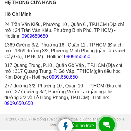
HỆ THỐNG CỬA HÀNG
Hồ Chí Minh
24 Trần Văn Kiểu, Phường 10 , Quận 6 , TP.HCM (Địa chỉ
mới: 24 Trần Văn Kiểu, Phường Bình Phú, TP.HCM)
-
Hotline:
0909650650
1369 đường 3/2, Phường 16 , Quận 11 , TP.HCM (Địa chỉ
mới: 1369 đường 3/2, Phường Minh Phụng (gần cầu vượt
Cây Gõ), TP.HCM)
- Hotline:
0909650650
317 Quang Trung, P.10 , Quận Gò Vấp , TP.HCM (Địa chỉ
mới: 317 Quang Trung, P. Gò Vấp, TPHCM(gần tiểu học
Kim Đồng))
- Hotline:
0909.650.650
277 đường 3/2, Phường 10 , Quận 10 , TP.HCM (Địa chỉ
mới: 277 đường 3/2, Phường Vườn Lài (gần ngã tư
đường 3/2 và Lê Hồng Phong), TP.HCM)
- Hotline:
0909.650.650
© 2006 - 2025 - Hệ thống sửa chữa điện thoại di động Thành Trung Mobile.
Designed by Sudo.
Bạn cần hỗ trợ?