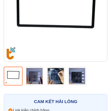
Thay pin
Pin iPhone
Pin Samsumg
Pin Oppo
Pin Xiaomi
Pin Realme
Thay vỏ
Vỏ iPhone
Vỏ Samsung
Vỏ Xiaomi
Vỏ Oppo
Vỏ Huawei
Vỏ Vivo
CAM KẾT HÀI LÒNG
Link kiện chính hãng