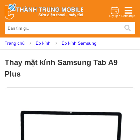
Thương hiệu
iPhone
Samsung
Oppo
Xiaomi
Realme
Vivo
Trang chủ
Ép kính
Ép kính Samsung
Vsmart
Huawei
Nokia
Google Pixel
OnePlus
Asus
Sony
Vertu
LG
Tecno
Thay mặt kính Samsung Tab A9
Dịch vụ sửa chữa
Plus
Thay màn hình
Thay pin
Ép kính
Thay camera
Thay loa
Thay kính lưng
Thay vỏ
Thay chân sạc
Thay mic
Thay rung
Thay main
Unlock - Mở Khoá
Thay màn hình
Màn hình iPhone
Màn hình Samsung
Màn hình Oppo
Màn hình Xiaomi
Màn hình Realme
Màn hình Vivo
Màn hình Vsmart
Màn hình Google Pixel