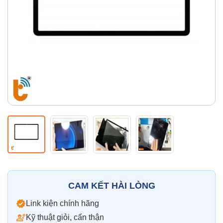
Thay pin
Pin iPhone
Pin Samsumg
Pin Oppo
Pin Xiaomi
Pin Realme
Thay vỏ
Vỏ iPhone
Vỏ Samsung
Vỏ Xiaomi
Vỏ Oppo
Vỏ Huawei
Vỏ Vivo
CAM KẾT HÀI LÒNG
Link kiện chính hãng
Kỹ thuật giỏi, cẩn thận