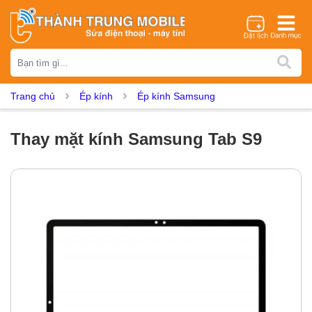
Thương hiệu
iPhone
Samsung
Oppo
Xiaomi
Realme
Vivo
Trang chủ
Ép kính
Ép kính Samsung
Vsmart
Huawei
Nokia
Google Pixel
OnePlus
Asus
Sony
Vertu
LG
Tecno
Thay mặt kính Samsung Tab S9
Dịch vụ sửa chữa
Thay màn hình
Thay pin
Ép kính
Thay camera
Thay loa
Thay kính lưng
Thay vỏ
Thay chân sạc
Thay mic
Thay rung
Thay main
Unlock - Mở Khoá
Thay màn hình
Màn hình iPhone
Màn hình Samsung
Màn hình Oppo
Màn hình Xiaomi
Màn hình Realme
Màn hình Vivo
Màn hình Vsmart
Màn hình Google Pixel