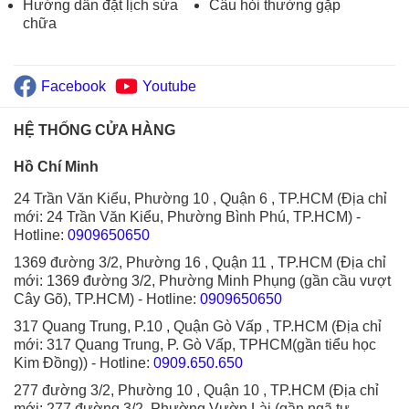
Hướng dẫn đặt lịch sửa
Câu hỏi thường gặp
chữa
Facebook
Youtube
HỆ THỐNG CỬA HÀNG
Hồ Chí Minh
24 Trần Văn Kiểu, Phường 10 , Quận 6 , TP.HCM (Địa chỉ
mới: 24 Trần Văn Kiểu, Phường Bình Phú, TP.HCM)
-
Hotline:
0909650650
1369 đường 3/2, Phường 16 , Quận 11 , TP.HCM (Địa chỉ
mới: 1369 đường 3/2, Phường Minh Phụng (gần cầu vượt
Cây Gõ), TP.HCM)
- Hotline:
0909650650
317 Quang Trung, P.10 , Quận Gò Vấp , TP.HCM (Địa chỉ
mới: 317 Quang Trung, P. Gò Vấp, TPHCM(gần tiểu học
Kim Đồng))
- Hotline:
0909.650.650
277 đường 3/2, Phường 10 , Quận 10 , TP.HCM (Địa chỉ
mới: 277 đường 3/2, Phường Vườn Lài (gần ngã tư