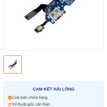
Thay pin
Pin iPhone
Pin Samsumg
Pin Oppo
Pin Xiaomi
Pin Realme
Thay vỏ
Vỏ iPhone
Vỏ Samsung
Vỏ Xiaomi
Vỏ Oppo
Vỏ Huawei
Vỏ Vivo
CAM KẾT HÀI LÒNG
Link kiện chính hãng
Kỹ thuật giỏi, cẩn thận