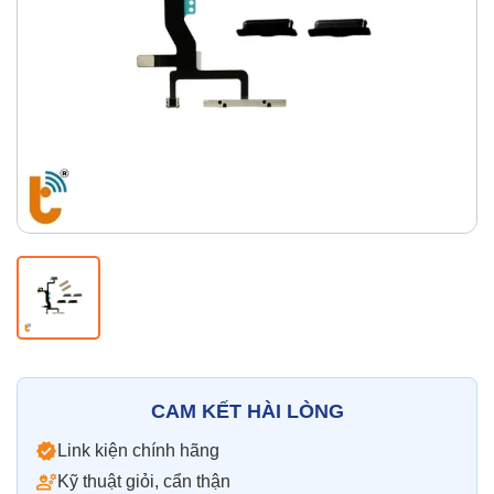
Thay pin
Pin iPhone
Pin Samsumg
Pin Oppo
Pin Xiaomi
Pin Realme
Thay vỏ
Vỏ iPhone
Vỏ Samsung
Vỏ Xiaomi
Vỏ Oppo
Vỏ Huawei
Vỏ Vivo
CAM KẾT HÀI LÒNG
Link kiện chính hãng
Kỹ thuật giỏi, cẩn thận