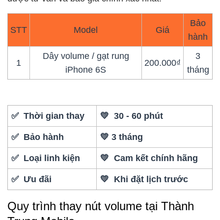
Bảo
STT
Model
Giá
hành
Dây volume / gạt rung
3
1
200.000₫
iPhone 6S
tháng
✅ Thời gian thay
💛 30 - 60 phút
✅ Bảo hành
💛 3 tháng
✅ Loại linh kiện
💛 Cam kết chính hãng
✅ Ưu đãi
💛 Khi đặt lịch trước
Quy trình thay nút volume tại Thành