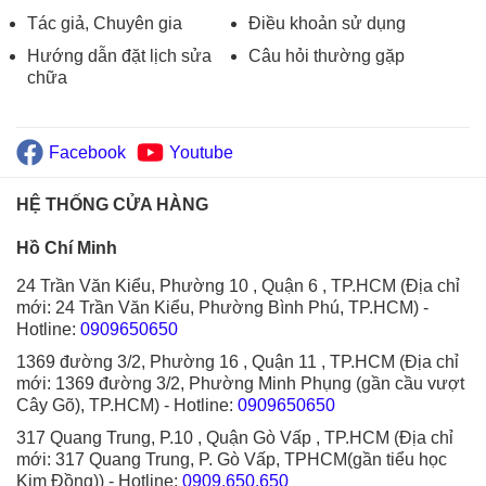
Tác giả, Chuyên gia
Điều khoản sử dụng
Hướng dẫn đặt lịch sửa
Câu hỏi thường gặp
chữa
Facebook
Youtube
HỆ THỐNG CỬA HÀNG
Hồ Chí Minh
24 Trần Văn Kiểu, Phường 10 , Quận 6 , TP.HCM (Địa chỉ
mới: 24 Trần Văn Kiểu, Phường Bình Phú, TP.HCM)
-
Hotline:
0909650650
1369 đường 3/2, Phường 16 , Quận 11 , TP.HCM (Địa chỉ
mới: 1369 đường 3/2, Phường Minh Phụng (gần cầu vượt
Cây Gõ), TP.HCM)
- Hotline:
0909650650
317 Quang Trung, P.10 , Quận Gò Vấp , TP.HCM (Địa chỉ
mới: 317 Quang Trung, P. Gò Vấp, TPHCM(gần tiểu học
Kim Đồng))
- Hotline:
0909.650.650