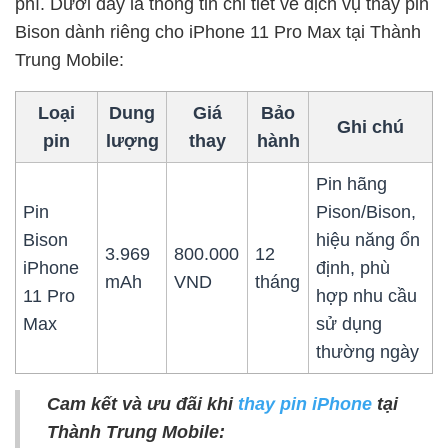
phí. Dưới đây là thông tin chi tiết về dịch vụ thay pin
Bison dành riêng cho iPhone 11 Pro Max tại Thành
Trung Mobile:
Loại
Dung
Giá
Bảo
Ghi chú
pin
lượng
thay
hành
Pin hãng
Pin
Pison/Bison,
Bison
hiệu năng ổn
3.969
800.000
12
iPhone
định, phù
mAh
VND
tháng
11 Pro
hợp nhu cầu
Max
sử dụng
thường ngày
Cam kết và ưu đãi khi
thay pin iPhone
tại
Thành Trung Mobile: