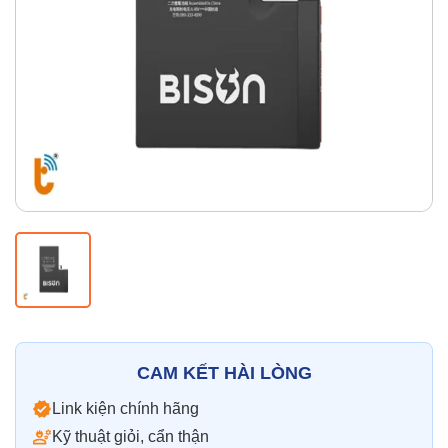
Thay pin
Pin iPhone
Pin Samsumg
Pin Oppo
Pin Xiaomi
Pin Realme
Thay vỏ
Vỏ iPhone
Vỏ Samsung
Vỏ Xiaomi
Vỏ Oppo
Vỏ Huawei
Vỏ Vivo
CAM KẾT HÀI LÒNG
Link kiện chính hãng
Kỹ thuật giỏi, cẩn thận