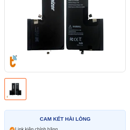
Thay pin
Pin iPhone
Pin Samsumg
Pin Oppo
Pin Xiaomi
Pin Realme
Thay vỏ
Vỏ iPhone
Vỏ Samsung
Vỏ Xiaomi
Vỏ Oppo
Vỏ Huawei
Vỏ Vivo
CAM KẾT HÀI LÒNG
Link kiện chính hãng