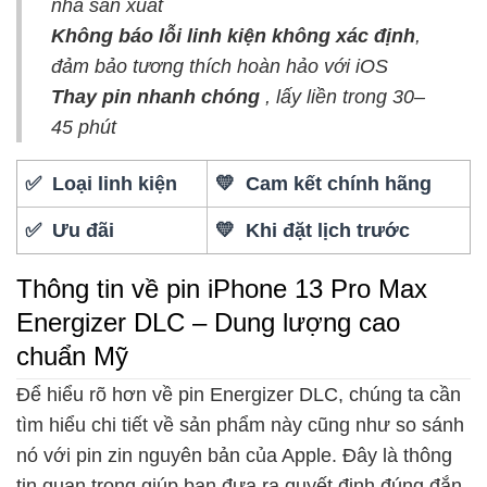
nhà sản xuất
Không báo lỗi linh kiện không xác định
,
đảm bảo tương thích hoàn hảo với iOS
Thay pin nhanh chóng
, lấy liền trong 30–
45 phút
✅ Loại linh kiện
💛 Cam kết chính hãng
✅ Ưu đãi
💛 Khi đặt lịch trước
Thông tin về pin iPhone 13 Pro Max
Energizer DLC – Dung lượng cao
chuẩn Mỹ
Để hiểu rõ hơn về pin Energizer DLC, chúng ta cần
tìm hiểu chi tiết về sản phẩm này cũng như so sánh
nó với pin zin nguyên bản của Apple. Đây là thông
tin quan trọng giúp bạn đưa ra quyết định đúng đắn