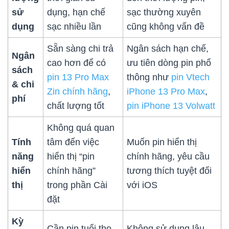
sử
dụng, hạn chế
sạc thường xuyên
dụng
sạc nhiều lần
cũng không vấn đề
Sẵn sàng chi trả
Ngân sách hạn chế,
Ngân
cao hơn để có
ưu tiên dòng pin phổ
sách
pin 13 Pro Max
thông như
pin Vtech
& chi
Zin chính hãng
,
iPhone 13 Pro Max
,
phí
chất lượng tốt
pin iPhone 13 Volwatt
Không quá quan
Tính
tâm đến việc
Muốn pin hiển thị
năng
hiển thị “pin
chính hãng, yêu cầu
hiển
chính hãng”
tương thích tuyệt đối
thị
trong phần Cài
với iOS
đặt
Kỳ
Cần pin tuổi thọ
Không sử dụng lâu