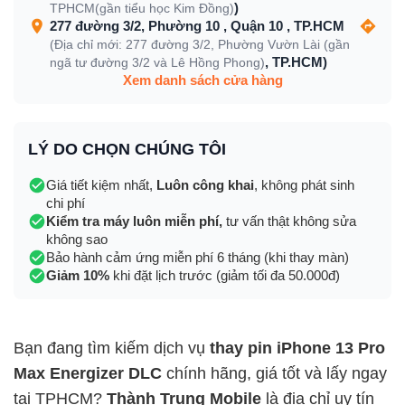
)
TPHCM(gần tiểu học Kim Đồng)
277 đường 3/2, Phường 10 , Quận 10 , TP.HCM
(Địa chỉ mới: 277 đường 3/2, Phường Vườn Lài (gần
, TP.HCM)
ngã tư đường 3/2 và Lê Hồng Phong)
Xem danh sách cửa hàng
LÝ DO CHỌN CHÚNG TÔI
Giá tiết kiệm nhất,
Luôn công khai
, không phát sinh
chi phí
Kiểm tra máy luôn miễn phí,
tư vấn thật không sửa
không sao
Bảo hành cảm ứng miễn phí 6 tháng (khi thay màn)
Giảm 10%
khi đặt lịch trước (giảm tối đa 50.000đ)
Bạn đang tìm kiếm dịch vụ
thay pin iPhone 13 Pro
Max Energizer DLC
chính hãng, giá tốt và lấy ngay
tại TPHCM?
Thành Trung Mobile
là địa chỉ uy tín