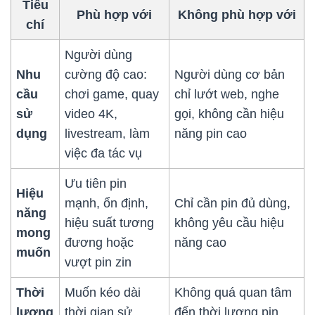
Tiêu
Phù hợp với
Không phù hợp với
chí
Người dùng
Nhu
cường độ cao:
Người dùng cơ bản
cầu
chơi game, quay
chỉ lướt web, nghe
sử
video 4K,
gọi, không cần hiệu
dụng
livestream, làm
năng pin cao
việc đa tác vụ
Ưu tiên pin
Hiệu
mạnh, ổn định,
Chỉ cần pin đủ dùng,
năng
hiệu suất tương
không yêu cầu hiệu
mong
đương hoặc
năng cao
muốn
vượt pin zin
Thời
Muốn kéo dài
Không quá quan tâm
lượng
thời gian sử
đến thời lượng pin,