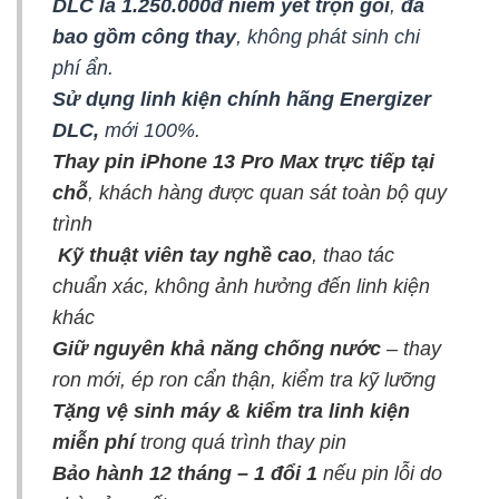
DLC là 1.250.000đ niêm yết trọn gói
,
đã
bao gồm công thay
, không phát sinh chi
phí ẩn.
Sử dụng linh kiện chính hãng Energizer
DLC,
mới 100%.
Thay pin iPhone 13 Pro Max
trực tiếp tại
chỗ
, khách hàng được quan sát toàn bộ quy
trình
Kỹ thuật viên tay nghề cao
, thao tác
chuẩn xác, không ảnh hưởng đến linh kiện
khác
Giữ nguyên khả năng chống nước
– thay
ron mới, ép ron cẩn thận, kiểm tra kỹ lưỡng
Tặng vệ sinh máy & kiểm tra linh kiện
miễn phí
trong quá trình thay pin
Bảo hành 12 tháng – 1 đổi 1
nếu pin lỗi do