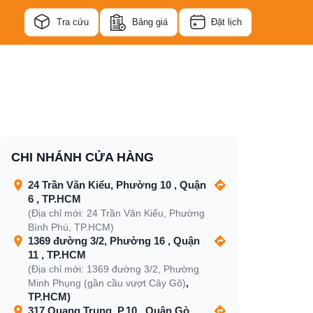
Tra cứu
Bảng giá
Đặt lịch
CHI NHÁNH CỬA HÀNG
24 Trần Văn Kiểu, Phường 10 , Quận
6 , TP.HCM
(Địa chỉ mới: 24 Trần Văn Kiểu, Phường
Bình Phú, TP.HCM)
1369 đường 3/2, Phường 16 , Quận
11 , TP.HCM
(Địa chỉ mới: 1369 đường 3/2, Phường
,
Minh Phụng (gần cầu vượt Cây Gõ)
TP.HCM)
317 Quang Trung, P.10 , Quận Gò