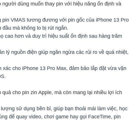
ho người dùng muốn thay pin với hiệu năng ổn định và
 pin VMAS tương đương với pin gốc của iPhone 13 Pro
 đầu mà không lo bị rút ngắn.
họ cao hơn và duy trì hiệu suất ổn định sau hàng trăm
n lý nguồn điện giúp ngăn ngừa các rủi ro về quá nhiệt,
n xác cho iPhone 13 Pro Max, đảm bảo lắp đặt vừa vặn
OS.
 quả cho pin zin Apple, mà còn mang lại nhiều lợi ích
lượng sử dụng bền bỉ, giúp bạn thoải mái làm việc, học
 dùng để quay video, chơi game hay gọi FaceTime, pin