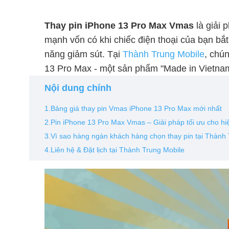
Thay pin iPhone 13 Pro Max Vmas
là giải 
mạnh vốn có khi chiếc điện thoại của bạn bắ
năng giảm sút. Tại
Thành Trung Mobile
, chú
13 Pro Max - một sản phẩm "Made in Vietnam
Nội dung chính
1.Bảng giá thay pin Vmas iPhone 13 Pro Max mới nhất
2.Pin iPhone 13 Pro Max Vmas – Giải pháp tối ưu cho hi
3.Vì sao hàng ngàn khách hàng chọn thay pin tại Thành
4.Liên hệ & Đặt lịch tại Thành Trung Mobile