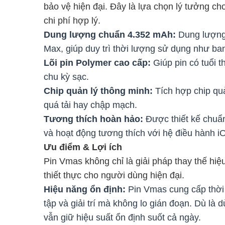
bảo vệ hiện đại. Đây là lựa chọn lý tưởng c
chi phí hợp lý.
Dung lượng chuẩn 4.352 mAh:
Dung lượng
Max, giúp duy trì thời lượng sử dụng như ban
Lõi pin Polymer cao cấp:
Giúp pin có tuổi t
chu kỳ sạc.
Chip quản lý thông minh:
Tích hợp chip quả
quá tải hay chập mạch.
Tương thích hoàn hảo:
Được thiết kế chuẩ
và hoạt động tương thích với hệ điều hành i
Ưu điểm & Lợi ích
Pin Vmas không chỉ là giải pháp thay thế hiệu
thiết thực cho người dùng hiện đại.
Hiệu năng ổn định:
Pin Vmas cung cấp thời 
tập và giải trí mà không lo gián đoạn. Dù là
vẫn giữ hiệu suất ổn định suốt cả ngày.