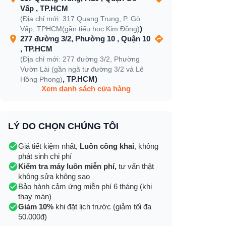
Vấp , TP.HCM
(Địa chỉ mới: 317 Quang Trung, P. Gò
)
Vấp, TPHCM(gần tiểu học Kim Đồng)
277 đường 3/2, Phường 10 , Quận 10
, TP.HCM
(Địa chỉ mới: 277 đường 3/2, Phường
Vườn Lài (gần ngã tư đường 3/2 và Lê
, TP.HCM)
Hồng Phong)
Xem danh sách cửa hàng
LÝ DO CHỌN CHÚNG TÔI
Giá tiết kiệm nhất,
Luôn công khai
, không
phát sinh chi phí
Kiểm tra máy luôn miễn phí,
tư vấn thật
không sửa không sao
Bảo hành cảm ứng miễn phí 6 tháng (khi
thay màn)
Giảm 10%
khi đặt lịch trước (giảm tối đa
50.000đ)