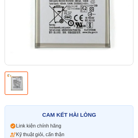
Thay pin
Pin iPhone
Pin Samsumg
Pin Oppo
Pin Xiaomi
Pin Realme
Thay vỏ
Vỏ iPhone
Vỏ Samsung
Vỏ Xiaomi
Vỏ Oppo
Vỏ Huawei
Vỏ Vivo
CAM KẾT HÀI LÒNG
Link kiện chính hãng
Kỹ thuật giỏi, cẩn thận