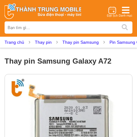
Thương hiệu
iPhone
Samsung
Oppo
Xiaomi
Realme
Vivo
Trang chủ
Thay pin
Thay pin Samsung
Pin Samsung 
Vsmart
Huawei
Nokia
Google Pixel
OnePlus
Asus
Sony
Vertu
LG
Tecno
Thay pin Samsung Galaxy A72
Dịch vụ sửa chữa
Thay màn hình
Thay pin
Ép kính
Thay camera
Thay loa
Thay kính lưng
Thay vỏ
Thay chân sạc
Thay mic
Thay rung
Thay main
Unlock - Mở Khoá
Thay màn hình
Màn hình iPhone
Màn hình Samsung
Màn hình Oppo
Màn hình Xiaomi
Màn hình Realme
Màn hình Vivo
Màn hình Vsmart
Màn hình Google Pixel