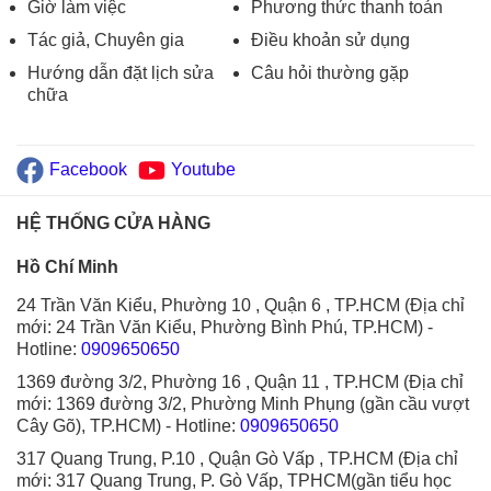
Giờ làm việc
Phương thức thanh toán
Tác giả, Chuyên gia
Điều khoản sử dụng
Hướng dẫn đặt lịch sửa
Câu hỏi thường gặp
chữa
Facebook
Youtube
HỆ THỐNG CỬA HÀNG
Hồ Chí Minh
24 Trần Văn Kiểu, Phường 10 , Quận 6 , TP.HCM (Địa chỉ
mới: 24 Trần Văn Kiểu, Phường Bình Phú, TP.HCM)
-
Hotline:
0909650650
1369 đường 3/2, Phường 16 , Quận 11 , TP.HCM (Địa chỉ
mới: 1369 đường 3/2, Phường Minh Phụng (gần cầu vượt
Cây Gõ), TP.HCM)
- Hotline:
0909650650
317 Quang Trung, P.10 , Quận Gò Vấp , TP.HCM (Địa chỉ
mới: 317 Quang Trung, P. Gò Vấp, TPHCM(gần tiểu học