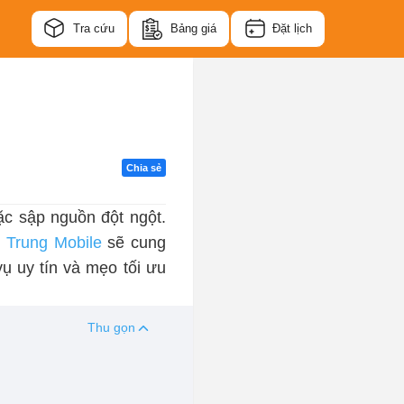
Tra cứu
Bảng giá
Đặt lịch
Chia sẻ
ặc sập nguồn đột ngột.
 Trung Mobile
sẽ cung
vụ uy tín và mẹo tối ưu
Thu gọn