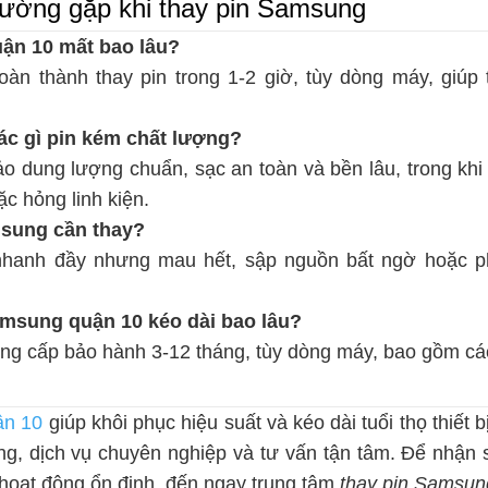
hường gặp khi thay pin Samsung
ận 10 mất bao lâu?
àn thành thay pin trong 1-2 giờ, tùy dòng máy, giúp t
ác gì pin kém chất lượng?
o dung lượng chuẩn, sạc an toàn và bền lâu, trong khi
c hỏng linh kiện.
msung cần thay?
 nhanh đầy nhưng mau hết, sập nguồn bất ngờ hoặc p
amsung quận 10 kéo dài bao lâu?
g cấp bảo hành 3-12 tháng, tùy dòng máy, bao gồm các l
ận 10
giúp khôi phục hiệu suất và kéo dài tuổi thọ thiết b
ng, dịch vụ chuyên nghiệp và tư vấn tận tâm. Để nhậ
 hoạt động ổn định, đến ngay trung tâm
thay pin Samsun