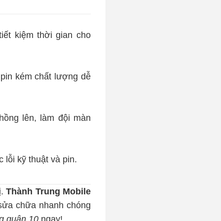
iết kiệm thời gian cho
 pin kém chất lượng dễ
hồng lên, làm đội màn
ỗi kỹ thuật và pin.
ị.
Thành Trung Mobile
n sửa chữa nhanh chóng
g quận 10
ngay!