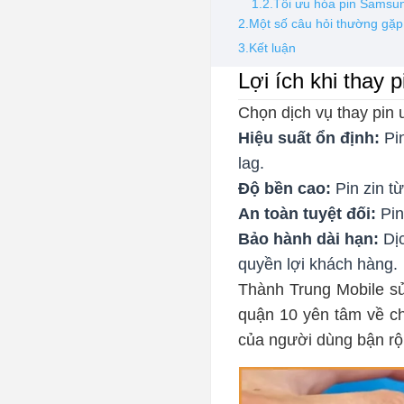
1.2.Tối ưu hóa pin Samsun
2.Một số câu hỏi thường gặ
3.Kết luận
Lợi ích khi thay
Chọn dịch vụ thay pin u
Hiệu suất ổn định:
Pi
lag.
Độ bền cao:
Pin zin t
An toàn tuyệt đối:
Pin
Bảo hành dài hạn:
Dịc
quyền lợi khách hàng.
Thành Trung Mobile sử
quận 10 yên tâm về ch
của người dùng bận rộ