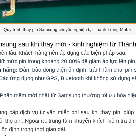
Quy trình thay pin Samsung chuyên nghiệp tại Thành Trung Mobile
msung sau khi thay mới - kinh nghiệm từ Thàn
bền lâu, khách hàng nên áp dụng các biện pháp sau:
ữ mức pin trong khoảng 20-80% để giảm áp lực lên pin
h hãng:
Đảm bảo dòng điện ổn định, tránh làm chai pin
ác ứng dụng như GPS, Bluetooth khi không sử dụng sẽ
Phần mềm mới nhất từ Samsung thường tối ưu hóa hiệu s
ng cấp dịch vụ tư vấn miễn phí sau khi thay pin, giúp
uổi thọ pin. Ngoài ra, trung tâm khuyến khích kiểm tra đị
ổn định trong thời gian dài.