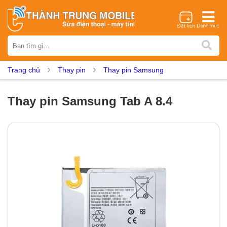
Thương hiệu
iPhone
Samsung
Oppo
Xiaomi
Realme
Vivo
Trang chủ
Thay pin
Thay pin Samsung
Vsmart
Huawei
Nokia
Google Pixel
OnePlus
Asus
Sony
Vertu
LG
Tecno
Thay pin Samsung Tab A 8.4
Dịch vụ sửa chữa
Thay màn hình
Thay pin
Ép kính
Thay camera
Thay loa
Thay kính lưng
Thay vỏ
Thay chân sạc
Thay mic
Thay rung
Thay main
Unlock - Mở Khoá
Thay màn hình
Màn hình iPhone
Màn hình Samsung
Màn hình Oppo
Màn hình Xiaomi
Màn hình Realme
Màn hình Vivo
Màn hình Vsmart
Màn hình Google Pixel