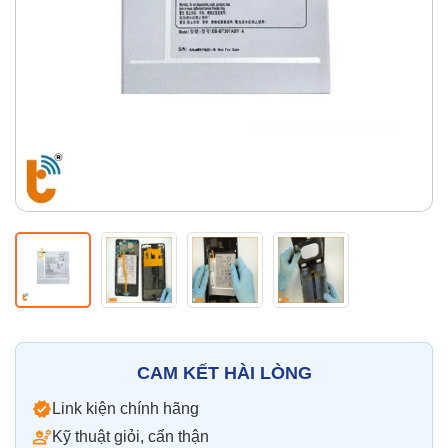
Thay pin
Pin iPhone
Pin Samsumg
Pin Oppo
Pin Xiaomi
Pin Realme
Thay vỏ
Vỏ iPhone
Vỏ Samsung
Vỏ Xiaomi
Vỏ Oppo
Vỏ Huawei
Vỏ Vivo
CAM KẾT HÀI LÒNG
Link kiện chính hãng
Kỹ thuật giỏi, cẩn thận