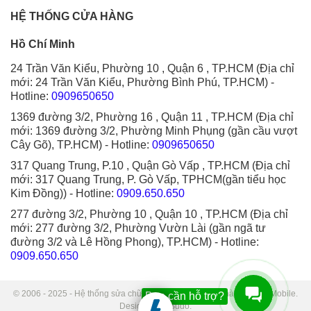
HỆ THỐNG CỬA HÀNG
Hồ Chí Minh
24 Trần Văn Kiểu, Phường 10 , Quận 6 , TP.HCM (Địa chỉ
mới: 24 Trần Văn Kiểu, Phường Bình Phú, TP.HCM)
-
Hotline:
0909650650
1369 đường 3/2, Phường 16 , Quận 11 , TP.HCM (Địa chỉ
mới: 1369 đường 3/2, Phường Minh Phụng (gần cầu vượt
Cây Gõ), TP.HCM)
- Hotline:
0909650650
317 Quang Trung, P.10 , Quận Gò Vấp , TP.HCM (Địa chỉ
mới: 317 Quang Trung, P. Gò Vấp, TPHCM(gần tiểu học
Kim Đồng))
- Hotline:
0909.650.650
277 đường 3/2, Phường 10 , Quận 10 , TP.HCM (Địa chỉ
mới: 277 đường 3/2, Phường Vườn Lài (gần ngã tư
đường 3/2 và Lê Hồng Phong), TP.HCM)
- Hotline:
0909.650.650
© 2006 - 2025 - Hệ thống sửa chữa điện thoại di động Thành Trung Mobile.
Bạn cần hỗ trợ?
Designed by Sudo.