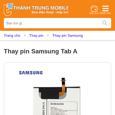
Thương hiệu
iPhone
Samsung
Oppo
Xiaomi
Realme
Vivo
Trang chủ
Thay pin
Thay pin Samsung
Vsmart
Huawei
Nokia
Google Pixel
OnePlus
Asus
Sony
Vertu
LG
Tecno
Thay pin Samsung Tab A
Dịch vụ sửa chữa
Thay màn hình
Thay pin
Ép kính
Thay camera
Thay loa
Thay kính lưng
Thay vỏ
Thay chân sạc
Thay mic
Thay rung
Thay main
Unlock - Mở Khoá
Thay màn hình
Màn hình iPhone
Màn hình Samsung
Màn hình Oppo
Màn hình Xiaomi
Màn hình Realme
Màn hình Vivo
Màn hình Vsmart
Màn hình Google Pixel