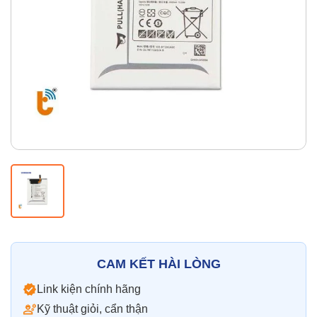
Thay pin
Pin iPhone
Pin Samsumg
Pin Oppo
Pin Xiaomi
Pin Realme
Thay vỏ
Vỏ iPhone
Vỏ Samsung
Vỏ Xiaomi
Vỏ Oppo
Vỏ Huawei
Vỏ Vivo
CAM KẾT HÀI LÒNG
Link kiện chính hãng
Kỹ thuật giỏi, cẩn thận