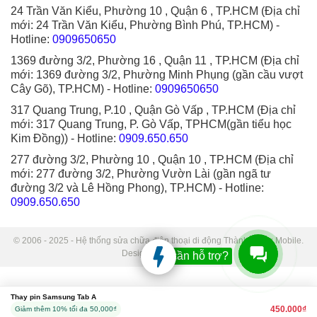
24 Trần Văn Kiểu, Phường 10 , Quận 6 , TP.HCM (Địa chỉ
mới: 24 Trần Văn Kiểu, Phường Bình Phú, TP.HCM)
-
Hotline:
0909650650
1369 đường 3/2, Phường 16 , Quận 11 , TP.HCM (Địa chỉ
mới: 1369 đường 3/2, Phường Minh Phụng (gần cầu vượt
Cây Gõ), TP.HCM)
- Hotline:
0909650650
317 Quang Trung, P.10 , Quận Gò Vấp , TP.HCM (Địa chỉ
mới: 317 Quang Trung, P. Gò Vấp, TPHCM(gần tiểu học
Kim Đồng))
- Hotline:
0909.650.650
277 đường 3/2, Phường 10 , Quận 10 , TP.HCM (Địa chỉ
mới: 277 đường 3/2, Phường Vườn Lài (gần ngã tư
đường 3/2 và Lê Hồng Phong), TP.HCM)
- Hotline:
0909.650.650
© 2006 - 2025 - Hệ thống sửa chữa điện thoại di động Thành Trung Mobile.
Designed by Sudo.
Bạn cần hỗ trợ?
Thay pin Samsung Tab A
450.000₫
Giảm thêm 10% tối đa 50,000₫