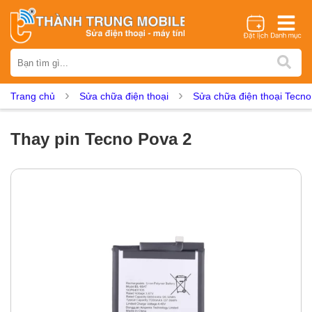
Thương hiệu
iPhone
Samsung
Oppo
Xiaomi
Realme
Vivo
Trang chủ
Sửa chữa điện thoại
Sửa chữa điện thoại Tecno
Vsmart
Huawei
Nokia
Google Pixel
OnePlus
Asus
Sony
Vertu
LG
Tecno
Thay pin Tecno Pova 2
Dịch vụ sửa chữa
Thay màn hình
Thay pin
Ép kính
Thay camera
Thay loa
Thay kính lưng
Thay vỏ
Thay chân sạc
Thay mic
Thay rung
Thay main
Unlock - Mở Khoá
Thay màn hình
Màn hình iPhone
Màn hình Samsung
Màn hình Oppo
Màn hình Xiaomi
Màn hình Realme
Màn hình Vivo
Màn hình Vsmart
Màn hình Google Pixel