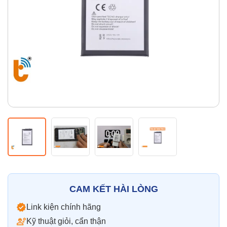
Thay pin
Pin iPhone
Pin Samsumg
Pin Oppo
Pin Xiaomi
Pin Realme
Thay vỏ
Vỏ iPhone
Vỏ Samsung
Vỏ Xiaomi
Vỏ Oppo
Vỏ Huawei
Vỏ Vivo
CAM KẾT HÀI LÒNG
Link kiện chính hãng
Kỹ thuật giỏi, cẩn thận