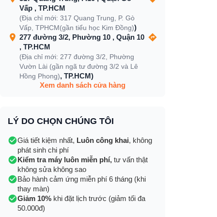
Vấp , TP.HCM
(Địa chỉ mới: 317 Quang Trung, P. Gò
)
Vấp, TPHCM(gần tiểu học Kim Đồng)
277 đường 3/2, Phường 10 , Quận 10
, TP.HCM
(Địa chỉ mới: 277 đường 3/2, Phường
Vườn Lài (gần ngã tư đường 3/2 và Lê
, TP.HCM)
Hồng Phong)
Xem danh sách cửa hàng
LÝ DO CHỌN CHÚNG TÔI
Giá tiết kiệm nhất,
Luôn công khai
, không
phát sinh chi phí
Kiểm tra máy luôn miễn phí,
tư vấn thật
không sửa không sao
Bảo hành cảm ứng miễn phí 6 tháng (khi
thay màn)
Giảm 10%
khi đặt lịch trước (giảm tối đa
50.000đ)