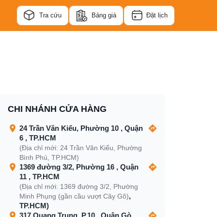
Tra cứu
Bảng giá
Đặt lịch
CHI NHÁNH CỬA HÀNG
24 Trần Văn Kiểu, Phường 10 , Quận
6 , TP.HCM
(Địa chỉ mới: 24 Trần Văn Kiểu, Phường
Bình Phú, TP.HCM)
1369 đường 3/2, Phường 16 , Quận
11 , TP.HCM
(Địa chỉ mới: 1369 đường 3/2, Phường
,
Minh Phụng (gần cầu vượt Cây Gõ)
TP.HCM)
317 Quang Trung, P.10 , Quận Gò