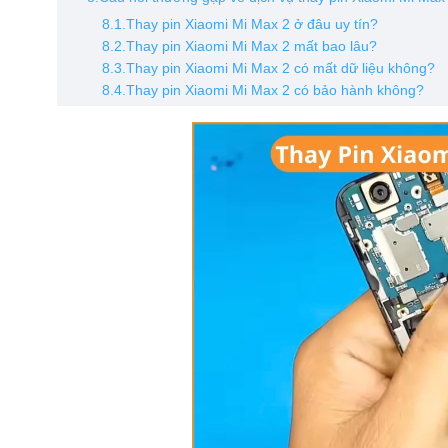
8.1.Thay pin Xiaomi Mi Max 2 ở đâu uy tín?
8.2.Thay pin Xiaomi Mi Max 2 mất bao lâu?
8.3.Thay pin Xiaomi Mi Max 2 có mất dữ liệu không?
8.4.Thay pin Xiaomi Mi Max 2 có bảo hành không?