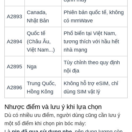
Canada,
Phiên bản quốc tế, không
A2893
Nhật Bản
có mmWave
Quốc tế
Phổ biến tại Việt Nam,
A2894
(Châu Âu,
tương thích với hầu hết
Việt Nam...)
nhà mạng
Tùy chỉnh theo quy định
A2895
Nga
nội địa
Trung Quốc,
Không hỗ trợ eSIM, chỉ
A2896
Hồng Kông
dùng SIM vật lý
Nhược điểm và lưu ý khi lựa chọn
Dù có nhiều ưu điểm, người dùng cũng cần lưu ý
một số điểm khi chọn pin bóc máy:
Là
pin đã qua sử dụng nhẹ
, nên dung lượng còn