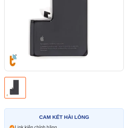
Thay pin
Pin iPhone
Pin Samsumg
Pin Oppo
Pin Xiaomi
Pin Realme
Thay vỏ
Vỏ iPhone
Vỏ Samsung
Vỏ Xiaomi
Vỏ Oppo
Vỏ Huawei
Vỏ Vivo
CAM KẾT HÀI LÒNG
Link kiện chính hãng