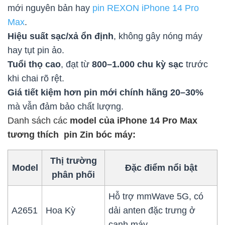
mới nguyên bản hay
pin REXON iPhone 14 Pro
Max
.
Hiệu suất sạc/xả ổn định
, không gây nóng máy
hay tụt pin ảo.
Tuổi thọ cao
, đạt từ
800–1.000 chu kỳ sạc
trước
khi chai rõ rệt.
Giá tiết kiệm hơn pin mới chính hãng 20–30%
mà vẫn đảm bảo chất lượng.
Danh sách các
model của iPhone 14 Pro Max
tương thích pin Zin bóc máy:
Thị trường
Model
Đặc điểm nổi bật
phân phối
Hỗ trợ mmWave 5G, có
A2651
Hoa Kỳ
dải anten đặc trưng ở
cạnh máy