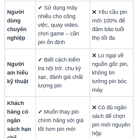
✔ Sử dụng máy
Người
❌ Yêu cầu pin
nhiều cho công
dùng
mới 100% để
việc, quay video,
chuyên
đảm bảo tuổi
chơi game – cần
nghiệp
thọ tối đa
pin ổn định
❌ Lo ngại về
✔ Biết cách kiểm
Người
nguồn gốc pin,
tra nội trở, chu kỳ
am hiểu
không tin
sạc, đánh giá chất
kỹ thuật
tưởng pin bóc
lượng pin
máy
Khách
❌ Có đủ ngân
hàng có
✔ Muốn thay pin
sách để chọn
ngân
chính hãng với giá
pin mới nguyên
sách hạn
tốt hơn pin mới
hộp
chế