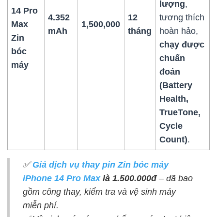
lượng
,
14 Pro
4.352
12
tương thích
Max
1,500,000
mAh
tháng
hoàn hảo,
Zin
chạy được
bóc
chuẩn
máy
đoán
(Battery
Health,
TrueTone,
Cycle
Count)
.
✅
Giá dịch vụ thay pin Zin bóc máy
iPhone 14 Pro Max
là 1.500.000đ
– đã bao
gồm công thay, kiểm tra và vệ sinh máy
miễn phí.