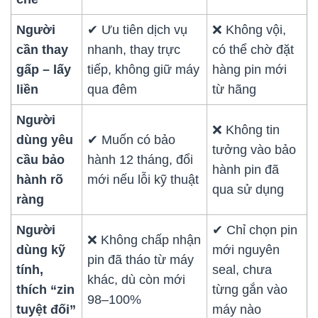
Người
✔ Ưu tiên dịch vụ
❌ Không vội,
cần thay
nhanh, thay trực
có thể chờ đặt
gấp – lấy
tiếp, không giữ máy
hàng pin mới
liền
qua đêm
từ hãng
Người
❌ Không tin
dùng yêu
✔ Muốn có bảo
tưởng vào bảo
cầu bảo
hành 12 tháng, đổi
hành pin đã
hành rõ
mới nếu lỗi kỹ thuật
qua sử dụng
ràng
Người
✔ Chỉ chọn pin
❌ Không chấp nhận
dùng kỹ
mới nguyên
pin đã tháo từ máy
tính,
seal, chưa
khác, dù còn mới
thích “zin
từng gắn vào
98–100%
tuyệt đối”
máy nào