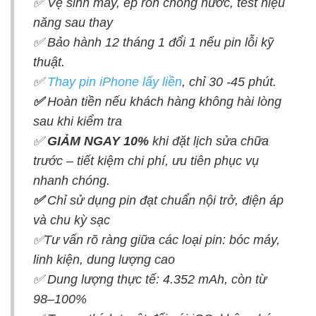
✅ Vệ sinh máy, ép ron chống nước, test hiệu
năng sau thay
✅ Bảo hành 12 tháng 1 đổi 1 nếu pin lỗi kỹ
thuật.
✅
Thay pin iPhone lấy liền
, chỉ 30 -45 phút.
✅
Hoàn tiền nếu khách hàng không hài lòng
sau khi kiểm tra
✅
GIẢM NGAY 10%
khi
đặt lịch sửa chữa
trước – tiết kiệm chi phí, ưu tiên phục vụ
nhanh chóng.
✅
Chỉ sử dụng pin đạt chuẩn nội trở, điện áp
và chu kỳ sạc
✅Tư vấn rõ ràng giữa các loại pin: bóc máy,
linh kiện, dung lượng cao
✅ Dung lượng thực tế: 4.352 mAh, còn từ
98–100%