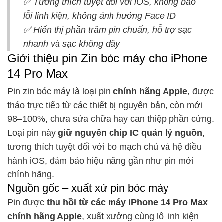
✅ Tương thích tuyệt đối với iOS, không báo
lỗi linh kiện, không ảnh hưởng Face ID
✅ Hiển thị phần trăm pin chuẩn, hỗ trợ sạc
nhanh và sạc không dây
Giới thiệu pin Zin bóc máy cho iPhone
14 Pro Max
Pin zin bóc máy là loại pin
chính hãng Apple
, được
tháo trực tiếp từ các thiết bị nguyên bản, còn mới
98–100%, chưa sửa chữa hay can thiệp phần cứng.
Loại pin này
giữ nguyên chip IC quản lý nguồn
,
tương thích tuyệt đối với bo mạch chủ và hệ điều
hành iOS, đảm bảo hiệu năng gần như pin mới
chính hãng.
Nguồn gốc – xuất xứ pin bóc máy
Pin được
thu hồi từ các máy iPhone 14 Pro Max
chính hãng Apple
, xuất xưởng cùng lô linh kiện