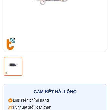
Thay pin
Pin iPhone
Pin Samsumg
Pin Oppo
Pin Xiaomi
Pin Realme
Thay vỏ
Vỏ iPhone
Vỏ Samsung
Vỏ Xiaomi
Vỏ Oppo
Vỏ Huawei
Vỏ Vivo
CAM KẾT HÀI LÒNG
Link kiện chính hãng
Kỹ thuật giỏi, cẩn thận