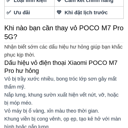
✅ Loại linh kiện
💛 Cam kết chính hãng
✅ Ưu đãi
💛 Khi đặt lịch trước
Khi nào bạn cần thay vỏ POCO M7 Pro
5G?
Nhận biết sớm các dấu hiệu hư hỏng giúp bạn khắc
phục kịp thời.
Dấu hiệu vỏ điện thoại Xiaomi POCO M7
Pro hư hỏng
Vỏ bị trầy xước nhiều, bong tróc lớp sơn gây mất
thẩm mỹ.
Nắp lưng, khung sườn xuất hiện vết nứt, vỡ, hoặc
bị móp méo.
Vỏ máy bị ố vàng, xỉn màu theo thời gian.
Khung viền bị cong vênh, ọp ẹp, tạo kẻ hở với màn
hình hoặc nắp lưng.