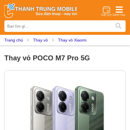
Thương hiệu
iPhone
Samsung
Oppo
Xiaomi
Realme
Vivo
Trang chủ
Thay vỏ
Thay vỏ Xiaomi
Vsmart
Huawei
Nokia
Google Pixel
OnePlus
Asus
Sony
Vertu
LG
Tecno
Thay vỏ POCO M7 Pro 5G
Dịch vụ sửa chữa
Thay màn hình
Thay pin
Ép kính
Thay camera
Thay loa
Thay kính lưng
Thay vỏ
Thay chân sạc
Thay mic
Thay rung
Thay main
Unlock - Mở Khoá
Thay màn hình
Màn hình iPhone
Màn hình Samsung
Màn hình Oppo
Màn hình Xiaomi
Màn hình Realme
Màn hình Vivo
Màn hình Vsmart
Màn hình Google Pixel