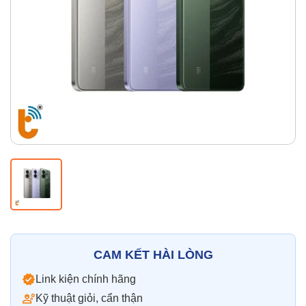
Thay pin
Pin iPhone
Pin Samsumg
Pin Oppo
Pin Xiaomi
Pin Realme
Thay vỏ
Vỏ iPhone
Vỏ Samsung
Vỏ Xiaomi
Vỏ Oppo
Vỏ Huawei
Vỏ Vivo
CAM KẾT HÀI LÒNG
Link kiện chính hãng
Kỹ thuật giỏi, cẩn thận