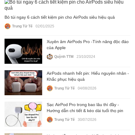
Bỏ túi ngay 6 cách tiết kiệm pin cho AirPods siêu hiệu quả
Trung Tử Tế
02/01/2025
Xuyên âm AirPods Pro -Tính năng độc đáo
của Apple
Quỳnh TTM
23/10/2024
AirPods nhanh hết pin: Hiểu nguyên nhân -
Khắc phục hiệu quả
Trung Tử Tế
04/08/2026
Sạc AirPod Pro trong bao lâu thì đầy -
Hướng dẫn chi tiết & kéo dài tuổi thọ pin
Trung Tử Tế
30/07/2026