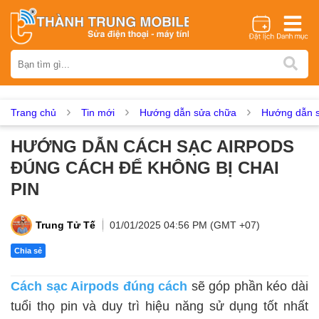
Thương hiệu
iPhone
Samsung
Oppo
Xiaomi
Realme
Vivo
Vsmart
Huawei
Nokia
Google Pixel
OnePlus
Trang chủ
Tin mới
Hướng dẫn sửa chữa
Hướng dẫn s
Asus
Sony
Vertu
LG
Tecno
HƯỚNG DẪN CÁCH SẠC AIRPODS
Dịch vụ sửa chữa
ĐÚNG CÁCH ĐỂ KHÔNG BỊ CHAI
Thay màn hình
Thay pin
Ép kính
Thay camera
PIN
Thay loa
Thay kính lưng
Thay vỏ
Thay chân sạc
Thay mic
Thay rung
Thay main
Unlock - Mở Khoá
Trung Tử Tế
01/01/2025 04:56 PM (GMT +07)
Thay màn hình
Chia sẻ
Màn hình iPhone
Màn hình Samsung
Màn hình Oppo
Cách sạc Airpods đúng cách
sẽ góp phần kéo dài
Màn hình Xiaomi
Màn hình Realme
Màn hình Vivo
tuổi thọ pin và duy trì hiệu năng sử dụng tốt nhất
Màn hình Vsmart
Màn hình Google Pixel