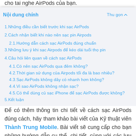
cho tai nghe AirPods của bạn.
Thay pin
Nội dung chính
Thu gọn
Pin iPhone
Pin Samsumg
Pin Oppo
Pin Xiaomi
1.Những điều cần biết trước khi sạc AirPods
Pin Realme
2.Cách nhận biết khi nào nên sạc pin Airpods
Thay vỏ
2.1.Hướng dẫn cách sạc AirPods đúng chuẩn
3.Những lưu ý khi sạc Airpods để kéo dài tuổi thọ pin
Vỏ iPhone
Vỏ Samsung
Vỏ Xiaomi
Vỏ Oppo
4.Câu hỏi liên quan về cách sạc AirPods
Vỏ Huawei
Vỏ Vivo
4.1.Có nên sạc AirPods qua đêm không?
4.2.Thời gian sử dụng của Airpods tối đa là bao nhiêu?
4.3.Sạc AirPods không dây có nhanh hơn không?
4.4.Vì sao AirPods không nhận sạc?
4.5.Có thể dùng củ sạc iPhone để sạc AirPods được không?
5.Kết luận
Để có thêm thông tin chi tiết về cách sạc AirPods
đúng cách, hãy tham khảo bài viết của Kỹ thuật viên
Thành Trung Mobile
. Bài viết sẽ cung cấp cho bạn
những hướng dẫn cụ thể, chi tiết, cùng với các lưu