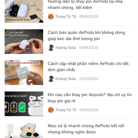
Hướng dẫn tự thay pin AirPods tại nhà
nhanh chóng, tiết kiệm
Trung Tử Tế
06/08/2026
Cách bảo quản AirPods khi không dùng
giúp kéo dài thời lượng pin
Hoàng Taba
09/06/2026
Cách cập nhật phần mềm AirPods chi tiết,
đơn giản nhất
Hoàng Taba
25/10/2024
Khi nào cần thay pin Airpods? địa chỉ uy tín
thay pin giá rẻ
Trung Tử Tế
04/01/2026
Mẹo xử lý nhanh chóng AirPods kết nối
nhưng không nghe được