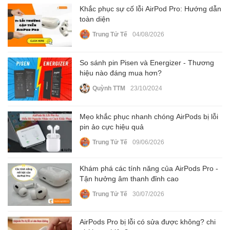
Khắc phục sự cố lỗi AirPod Pro: Hướng dẫn
toàn diện
Trung Tử Tế
04/08/2026
So sánh pin Pisen và Energizer - Thương
hiệu nào đáng mua hơn?
Quỳnh TTM
23/10/2024
Mẹo khắc phục nhanh chóng AirPods bị lỗi
pin ảo cực hiệu quả
Trung Tử Tế
09/06/2026
Khám phá các tính năng của AirPods Pro -
Tận hưởng âm thanh đỉnh cao
Trung Tử Tế
30/07/2026
AirPods Pro bị lỗi có sửa được không? chi