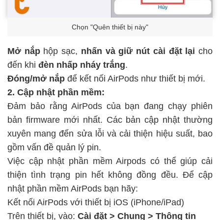
Chọn "Quên thiết bị này"
Mở nắp
hộp sạc,
nhấn và giữ nút cài đặt lại
cho
đến khi
đèn nhấp nháy trắng
.
Đóng/mở nắp
để kết nối AirPods như thiết bị mới.
2. Cập nhật phần mềm:
Đảm bảo rằng AirPods của bạn đang chạy phiên
bản firmware mới nhất. Các bản cập nhật thường
xuyên mang đến sửa lỗi và cải thiện hiệu suất, bao
gồm vấn đề quản lý pin.
Việc cập nhật phần mềm Airpods có thể giúp cải
thiện tình trạng pin hết không đồng đều. Để cập
nhật phần mềm AirPods bạn hãy:
Kết nối AirPods với thiết bị iOS (iPhone/iPad)
Trên thiết bị, vào:
Cài đặt > Chung > Thông tin