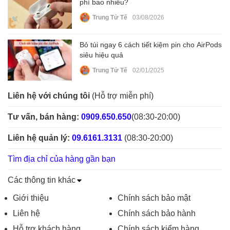
phí bao nhiêu?
Trung Tử Tế
03/08/2026
Bỏ túi ngay 6 cách tiết kiệm pin cho AirPods
siêu hiệu quả
Trung Tử Tế
02/01/2025
Liên hệ với chúng tôi
(Hỗ trợ miễn phí)
Tư vấn, bán hàng:
0909.650.650
(08:30-20:00)
Liên hệ quản lý:
09.6161.3131
(08:30-20:00)
Tìm địa chỉ của hàng gần bạn
Các thông tin khác
Giới thiệu
Chính sách bảo mật
Liên hệ
Chính sách bảo hành
Hỗ trợ khách hàng
Chính sách kiểm hàng