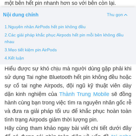
một bên hết pin nhanh hơn so với bên còn lại.
Thay pin
Nội dung chính
Thu gọn
Pin iPhone
Pin Samsumg
Pin Oppo
Pin Xiaomi
1.Nguyên nhân AirPods hết pin không đều
Pin Realme
2.Các giải pháp khắc phục Airpods hết pin mỗi bên không đều
nhau
Thay vỏ
3.Mẹo tiết kiệm pin AirPods
Vỏ iPhone
Vỏ Samsung
Vỏ Xiaomi
Vỏ Oppo
4.Kết luận
Vỏ Huawei
Vỏ Vivo
Hiểu được sự khó chịu mà người dùng gặp phải khi
sử dụng Tai nghe Bluetooth hết pin không đều hoặc
sự cố tai nghe Airpods, đội ngũ kỹ thuật viên dày
dặn kinh nghiệm của
Thành Trung Mobile
sẽ đồng
hành cùng bạn trong việc tìm ra nguyên nhân gốc rễ
và đưa ra giải pháp tối ưu để khắc phục hoàn toàn
tình trạng Airpods giảm thời lượng pin.
Hãy cùng tham khảo ngay bài viết chi tiết dưới đây