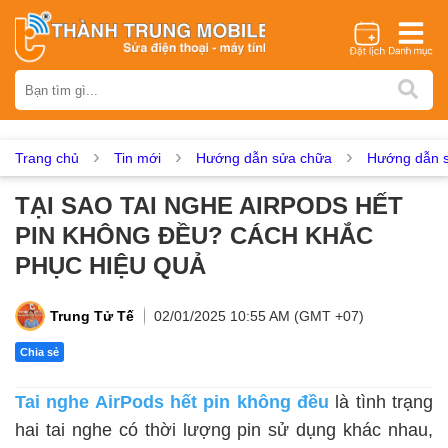
Thương hiệu
iPhone
Samsung
Oppo
Xiaomi
Realme
Vivo
Vsmart
Huawei
Nokia
Google Pixel
OnePlus
Trang chủ
Tin mới
Hướng dẫn sửa chữa
Hướng dẫn s
Asus
Sony
Vertu
LG
Tecno
TẠI SAO TAI NGHE AIRPODS HẾT
Dịch vụ sửa chữa
PIN KHÔNG ĐỀU? CÁCH KHẮC
Thay màn hình
Thay pin
Ép kính
Thay camera
PHỤC HIỆU QUẢ
Thay loa
Thay kính lưng
Thay vỏ
Thay chân sạc
Thay mic
Thay rung
Thay main
Unlock - Mở Khoá
Trung Tử Tế
02/01/2025 10:55 AM (GMT +07)
Thay màn hình
Chia sẻ
Màn hình iPhone
Màn hình Samsung
Màn hình Oppo
Tai nghe AirPods hết pin không đều
là tình trạng
Màn hình Xiaomi
Màn hình Realme
Màn hình Vivo
hai tai nghe có thời lượng pin sử dụng khác nhau,
Màn hình Vsmart
Màn hình Google Pixel