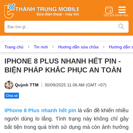
Thương hiệu
iPhone
Samsung
Oppo
Xiaomi
Realme
Vivo
Vsmart
Huawei
Nokia
Google Pixel
OnePlus
Trang chủ
Tin mới
Hướng dẫn sửa chữa
Hướng dẫn s
Asus
Sony
Vertu
LG
Tecno
IPHONE 8 PLUS NHANH HẾT PIN -
Dịch vụ sửa chữa
BIỆN PHÁP KHẮC PHỤC AN TOÀN
Thay màn hình
Thay pin
Ép kính
Thay camera
Thay loa
Thay kính lưng
Thay vỏ
Thay chân sạc
Quỳnh TTM
30/09/2025 11:06 AM (GMT +07)
Thay mic
Thay rung
Thay main
Unlock - Mở Khoá
Chia sẻ
Thay màn hình
iPhone 8 Plus nhanh hết pin
là vấn đề khiến nhiều
Màn hình iPhone
Màn hình Samsung
Màn hình Oppo
người dùng lo lắng. Tình trạng này không chỉ gây
Màn hình Xiaomi
Màn hình Realme
Màn hình Vivo
bất tiện trong quá trình sử dụng mà còn ảnh hưởng
Màn hình Vsmart
Màn hình Google Pixel