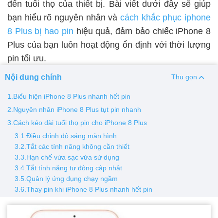
đến tuổi thọ của thiết bị. Bài viết dưới đây sẽ giúp
bạn hiểu rõ nguyên nhân và
cách khắc phục iphone
Thay pin
8 Plus bị hao pin
hiệu quả, đảm bảo chiếc iPhone 8
Pin iPhone
Pin Samsumg
Pin Oppo
Pin Xiaomi
Plus của bạn luôn hoạt động ổn định với thời lượng
Pin Realme
pin tối ưu.
Thay vỏ
Nội dung chính
Thu gọn
Vỏ iPhone
Vỏ Samsung
Vỏ Xiaomi
Vỏ Oppo
1.Biểu hiện iPhone 8 Plus nhanh hết pin
Vỏ Huawei
Vỏ Vivo
2.Nguyên nhân iPhone 8 Plus tụt pin nhanh
3.Cách kéo dài tuổi thọ pin cho iPhone 8 Plus
3.1.Điều chỉnh độ sáng màn hình
3.2.Tắt các tính năng không cần thiết
3.3.Hạn chế vừa sạc vừa sử dụng
3.4.Tắt tính năng tự động cập nhật
3.5.Quản lý ứng dụng chạy ngầm
3.6.Thay pin khi iPhone 8 Plus nhanh hết pin