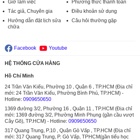
Giờ làm việc
Phương thức thanh toán
Tác giả, Chuyên gia
Điều khoản sử dụng
Hướng dẫn đặt lịch sửa
Câu hỏi thường gặp
chữa
Facebook
Youtube
HỆ THỐNG CỬA HÀNG
Hồ Chí Minh
24 Trần Văn Kiểu, Phường 10 , Quận 6 , TP.HCM (Địa chỉ
mới: 24 Trần Văn Kiểu, Phường Bình Phú, TP.HCM)
-
Hotline:
0909650650
1369 đường 3/2, Phường 16 , Quận 11 , TP.HCM (Địa chỉ
mới: 1369 đường 3/2, Phường Minh Phụng (gần cầu vượt
Cây Gõ), TP.HCM)
- Hotline:
0909650650
317 Quang Trung, P.10 , Quận Gò Vấp , TP.HCM (Địa chỉ
mới: 317 Quang Trung, P. Gò Vấp, TPHCM(gần tiểu học