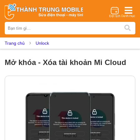
Thương hiệu
iPhone
Samsung
Oppo
Xiaomi
Realme
Vivo
Trang chủ
Unlock
Vsmart
Huawei
Nokia
Google Pixel
OnePlus
Asus
Sony
Vertu
LG
Tecno
Mở khóa - Xóa tài khoản Mi Cloud
Dịch vụ sửa chữa
Thay màn hình
Thay pin
Ép kính
Thay camera
Thay loa
Thay kính lưng
Thay vỏ
Thay chân sạc
Thay mic
Thay rung
Thay main
Unlock - Mở Khoá
Thay màn hình
Màn hình iPhone
Màn hình Samsung
Màn hình Oppo
Màn hình Xiaomi
Màn hình Realme
Màn hình Vivo
Màn hình Vsmart
Màn hình Google Pixel