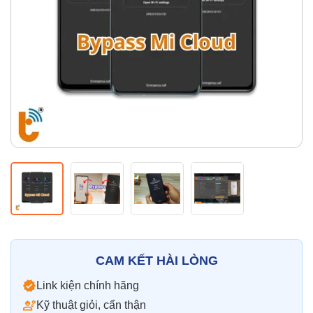
Thay pin
Pin iPhone
Pin Samsumg
Pin Oppo
Pin Xiaomi
Pin Realme
Thay vỏ
Vỏ iPhone
Vỏ Samsung
Vỏ Xiaomi
Vỏ Oppo
Vỏ Huawei
Vỏ Vivo
CAM KẾT HÀI LÒNG
Link kiện chính hãng
Kỹ thuật giỏi, cẩn thận