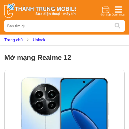
Thương hiệu
iPhone
Samsung
Oppo
Xiaomi
Realme
Vivo
Trang chủ
Unlock
Vsmart
Huawei
Nokia
Google Pixel
OnePlus
Asus
Sony
Vertu
LG
Tecno
Mở mạng Realme 12
Dịch vụ sửa chữa
Thay màn hình
Thay pin
Ép kính
Thay camera
Thay loa
Thay kính lưng
Thay vỏ
Thay chân sạc
Thay mic
Thay rung
Thay main
Unlock - Mở Khoá
Thay màn hình
Màn hình iPhone
Màn hình Samsung
Màn hình Oppo
Màn hình Xiaomi
Màn hình Realme
Màn hình Vivo
Màn hình Vsmart
Màn hình Google Pixel