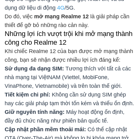
dụng dữ liệu di động
4G
/5G.
Do đó, việc
mở mạng Realme 12
là giải pháp cần
thiết để gỡ bỏ những rào cản này.
Những lợi ích vượt trội khi mở mạng thành
công cho Realme 12
Khi chiếc Realme 12 của bạn được mở mạng thành
công, bạn sẽ nhận được nhiều lợi ích đáng kể:
Sử dụng đa dạng SIM:
Tương thích với tất cả các
nhà mạng tại ViệtNAM (Viettel, MobiFone,
VinaPhone, Vietnamobile) và trên toàn thế giới.
Tiết kiệm chi phí:
Không cần sử dụng SIM ghép
hay các giải pháp tạm thời tốn kém và thiếu ổn định.
Giữ nguyên tính năng:
Máy hoạt động ổn định,
đầy đủ chức năng như phiên bản quốc tế.
Cập nhật phần mềm thoải mái:
Có thể cập nhật
OTA (Over-The-Air) mà không lo bị khóa mạng trở