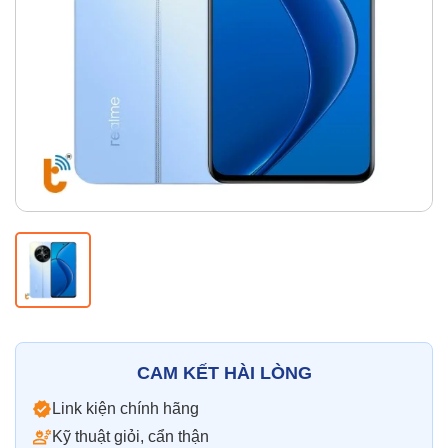
Thay pin
Pin iPhone
Pin Samsumg
Pin Oppo
Pin Xiaomi
Pin Realme
Thay vỏ
Vỏ iPhone
Vỏ Samsung
Vỏ Xiaomi
Vỏ Oppo
Vỏ Huawei
Vỏ Vivo
CAM KẾT HÀI LÒNG
Link kiện chính hãng
Kỹ thuật giỏi, cẩn thận