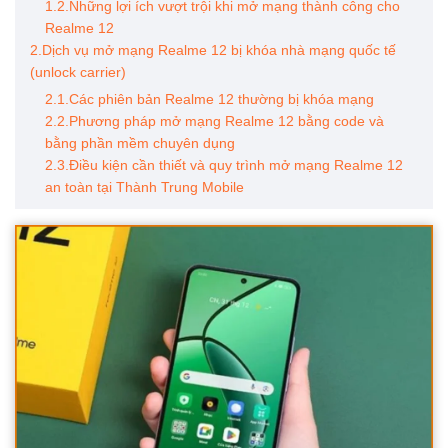
1.2.Những lợi ích vượt trội khi mở mạng thành công cho
Realme 12
2.Dịch vụ mở mạng Realme 12 bị khóa nhà mạng quốc tế
(unlock carrier)
2.1.Các phiên bản Realme 12 thường bị khóa mạng
2.2.Phương pháp mở mạng Realme 12 bằng code và
bằng phần mềm chuyên dụng
2.3.Điều kiện cần thiết và quy trình mở mạng Realme 12
an toàn tại Thành Trung Mobile