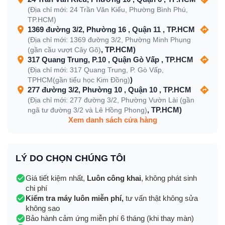
(Địa chỉ mới: 24 Trần Văn Kiểu, Phường Bình Phú,
TP.HCM)
1369 đường 3/2, Phường 16 , Quận 11 , TP.HCM
(Địa chỉ mới: 1369 đường 3/2, Phường Minh Phụng
, TP.HCM)
(gần cầu vượt Cây Gõ)
317 Quang Trung, P.10 , Quận Gò Vấp , TP.HCM
(Địa chỉ mới: 317 Quang Trung, P. Gò Vấp,
)
TPHCM(gần tiểu học Kim Đồng)
277 đường 3/2, Phường 10 , Quận 10 , TP.HCM
(Địa chỉ mới: 277 đường 3/2, Phường Vườn Lài (gần
, TP.HCM)
ngã tư đường 3/2 và Lê Hồng Phong)
Xem danh sách cửa hàng
LÝ DO CHỌN CHÚNG TÔI
Giá tiết kiệm nhất,
Luôn công khai
, không phát sinh
chi phí
Kiểm tra máy luôn miễn phí,
tư vấn thật không sửa
không sao
Bảo hành cảm ứng miễn phí 6 tháng (khi thay màn)