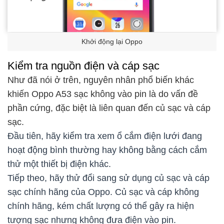
Khởi động lại Oppo
Kiểm tra nguồn điện và cáp sạc
Như đã nói ở trên, nguyên nhân phổ biến khác
khiến Oppo A53 sạc không vào pin là do vấn đề
phần cứng, đặc biệt là liên quan đến củ sạc và cáp
sạc.
Đầu tiên, hãy kiểm tra xem ổ cắm điện lưới đang
hoạt động bình thường hay không bằng cách cắm
thử một thiết bị điện khác.
Tiếp theo, hãy thử đổi sang sử dụng củ sạc và cáp
sạc chính hãng của Oppo. Củ sạc và cáp không
chính hãng, kém chất lượng có thể gây ra hiện
tượng sạc nhưng không đưa điện vào pin.