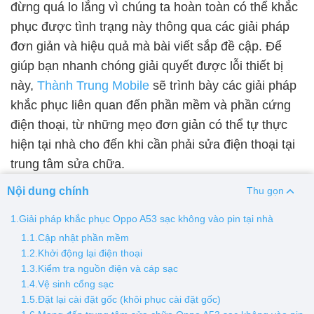
đừng quá lo lắng vì chúng ta hoàn toàn có thể khắc
phục được tình trạng này thông qua các giải pháp
Thay pin
đơn giản và hiệu quả mà bài viết sắp đề cập. Để
Pin iPhone
Pin Samsumg
Pin Oppo
Pin Xiaomi
giúp bạn nhanh chóng giải quyết được lỗi thiết bị
Pin Realme
này,
Thành Trung Mobile
sẽ trình bày các giải pháp
Thay vỏ
khắc phục liên quan đến phần mềm và phần cứng
điện thoại, từ những mẹo đơn giản có thể tự thực
Vỏ iPhone
Vỏ Samsung
Vỏ Xiaomi
Vỏ Oppo
hiện tại nhà cho đến khi cần phải sửa điện thoại tại
Vỏ Huawei
Vỏ Vivo
trung tâm sửa chữa.
Nội dung chính
Thu gọn
1.Giải pháp khắc phục Oppo A53 sạc không vào pin tại nhà
1.1.Cập nhật phần mềm
1.2.Khởi động lại điện thoại
1.3.Kiểm tra nguồn điện và cáp sạc
1.4.Vệ sinh cổng sạc
1.5.Đặt lại cài đặt gốc (khôi phục cài đặt gốc)