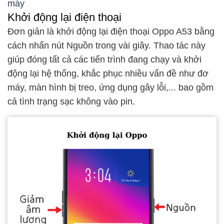
máy
Khởi động lại điện thoại
Đơn giản là khởi động lại điện thoại Oppo A53 bằng
cách nhấn nút Nguồn trong vài giây. Thao tác này
giúp đóng tất cả các tiến trình đang chạy và khởi
động lại hệ thống, khắc phục nhiều vấn đề như đơ
máy, màn hình bị treo, ứng dụng gây lỗi,... bao gồm
cả tình trạng sạc không vào pin.