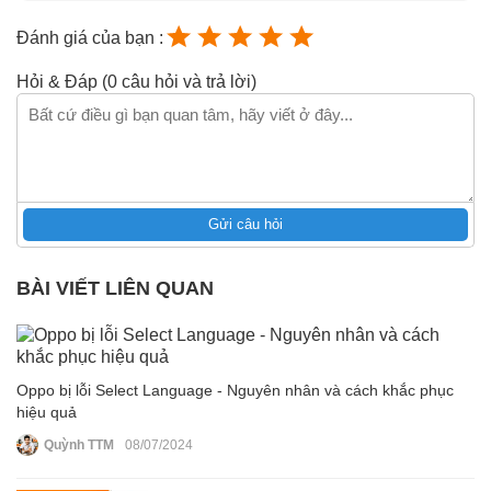
Đánh giá của bạn :
Hỏi & Đáp (0 câu hỏi và trả lời)
Gửi câu hỏi
BÀI VIẾT LIÊN QUAN
Oppo bị lỗi Select Language - Nguyên nhân và cách khắc phục
hiệu quả
Quỳnh TTM
08/07/2024