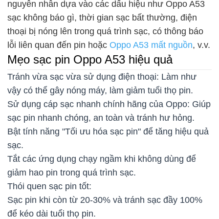
nguyên nhân dựa vào các dấu hiệu như Oppo A53
sạc không báo gì, thời gian sạc bất thường, điện
thoại bị nóng lên trong quá trình sạc, có thông báo
lỗi liên quan đến pin hoặc
Oppo A53 mất nguồn
, v.v.
Mẹo sạc pin Oppo A53 hiệu quả
Tránh vừa sạc vừa sử dụng điện thoại: Làm như
vậy có thể gây nóng máy, làm giảm tuổi thọ pin.
Sử dụng cáp sạc nhanh chính hãng của Oppo: Giúp
sạc pin nhanh chóng, an toàn và tránh hư hỏng.
Bật tính năng "Tối ưu hóa sạc pin" để tăng hiệu quả
sạc.
Tắt các ứng dụng chạy ngầm khi không dùng để
giảm hao pin trong quá trình sạc.
Thói quen sạc pin tốt:
Sạc pin khi còn từ 20-30% và tránh sạc đầy 100%
để kéo dài tuổi thọ pin.