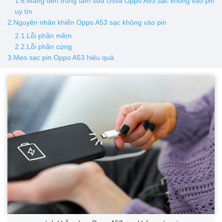
1.6.Mang đến trung tâm sửa chữa Oppo A53 sạc không vào pin
uy tín
2.Nguyên nhân khiến Oppo A53 sạc không vào pin
2.1.Lỗi phần mềm
2.2.Lỗi phần cứng
3.Mẹo sạc pin Oppo A53 hiệu quả