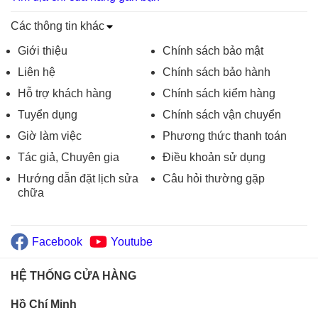
Các thông tin khác
Giới thiệu
Chính sách bảo mật
Liên hệ
Chính sách bảo hành
Hỗ trợ khách hàng
Chính sách kiểm hàng
Tuyển dụng
Chính sách vận chuyển
Giờ làm việc
Phương thức thanh toán
Tác giả, Chuyên gia
Điều khoản sử dụng
Hướng dẫn đặt lịch sửa
Câu hỏi thường gặp
chữa
Facebook
Youtube
HỆ THỐNG CỬA HÀNG
Hồ Chí Minh