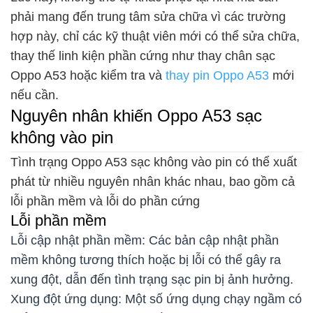
phải mang đến trung tâm sửa chữa vì các trường
hợp này, chỉ các kỹ thuật viên mới có thể sửa chữa,
thay thế linh kiện phần cứng như thay chân sạc
Oppo A53 hoặc kiểm tra và
thay pin Oppo A53
mới
nếu cần.
Nguyên nhân khiến Oppo A53 sạc
không vào pin
Tình trạng Oppo A53 sạc không vào pin có thể xuất
phát từ nhiều nguyên nhân khác nhau, bao gồm cả
lỗi phần mềm và lỗi do phần cứng
Lỗi phần mềm
Lỗi cập nhật phần mềm: Các bản cập nhật phần
mềm không tương thích hoặc bị lỗi có thể gây ra
xung đột, dẫn đến tình trạng sạc pin bị ảnh hưởng.
Xung đột ứng dụng: Một số ứng dụng chạy ngầm có