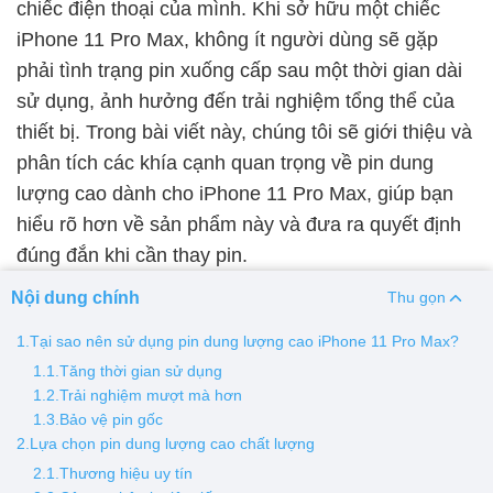
chiếc điện thoại của mình. Khi sở hữu một chiếc
iPhone 11 Pro Max, không ít người dùng sẽ gặp
Thay pin
phải tình trạng pin xuống cấp sau một thời gian dài
Pin iPhone
Pin Samsumg
Pin Oppo
Pin Xiaomi
sử dụng, ảnh hưởng đến trải nghiệm tổng thể của
Pin Realme
thiết bị. Trong bài viết này, chúng tôi sẽ giới thiệu và
Thay vỏ
phân tích các khía cạnh quan trọng về pin dung
lượng cao dành cho iPhone 11 Pro Max, giúp bạn
Vỏ iPhone
Vỏ Samsung
Vỏ Xiaomi
Vỏ Oppo
hiểu rõ hơn về sản phẩm này và đưa ra quyết định
Vỏ Huawei
Vỏ Vivo
đúng đắn khi cần thay pin.
Nội dung chính
Thu gọn
1.Tại sao nên sử dụng pin dung lượng cao iPhone 11 Pro Max?
1.1.Tăng thời gian sử dụng
1.2.Trải nghiệm mượt mà hơn
1.3.Bảo vệ pin gốc
2.Lựa chọn pin dung lượng cao chất lượng
2.1.Thương hiệu uy tín