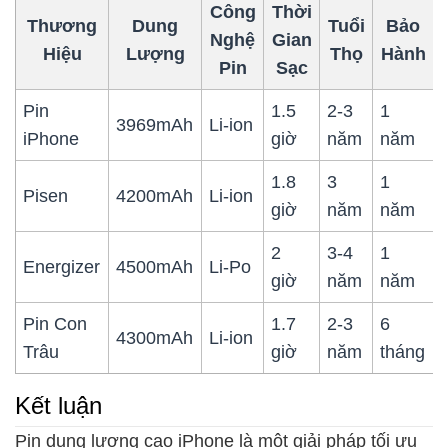
Công
Thời
Thương
Dung
Tuổi
Bảo
Nghệ
Gian
Hiệu
Lượng
Thọ
Hành
Pin
Sạc
Pin
1.5
2-3
1
3969mAh
Li-ion
iPhone
giờ
năm
năm
1.8
3
1
Pisen
4200mAh
Li-ion
giờ
năm
năm
2
3-4
1
Energizer
4500mAh
Li-Po
giờ
năm
năm
Pin Con
1.7
2-3
6
4300mAh
Li-ion
Trâu
giờ
năm
tháng
Kết luận
Pin dung lượng cao iPhone là một giải pháp tối ưu