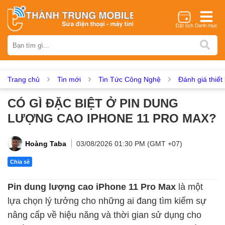
Thương hiệu
iPhone
Samsung
Oppo
Xiaomi
Realme
Vivo
Vsmart
Huawei
Nokia
Google Pixel
OnePlus
Trang chủ
Tin mới
Tin Tức Công Nghệ
Đánh giá thiết 
Asus
Sony
Vertu
LG
Tecno
CÓ GÌ ĐẶC BIỆT Ở PIN DUNG
Dịch vụ sửa chữa
LƯỢNG CAO IPHONE 11 PRO MAX?
Thay màn hình
Thay pin
Ép kính
Thay camera
Thay loa
Thay kính lưng
Thay vỏ
Thay chân sạc
Hoàng Taba
03/08/2026 01:30 PM (GMT +07)
Thay mic
Thay rung
Thay main
Unlock - Mở Khoá
Chia sẻ
Thay màn hình
Pin dung lượng cao iPhone 11 Pro Max
là một
Màn hình iPhone
Màn hình Samsung
Màn hình Oppo
lựa chọn lý tưởng cho những ai đang tìm kiếm sự
Màn hình Xiaomi
Màn hình Realme
Màn hình Vivo
nâng cấp về hiệu năng và thời gian sử dụng cho
Màn hình Vsmart
Màn hình Google Pixel