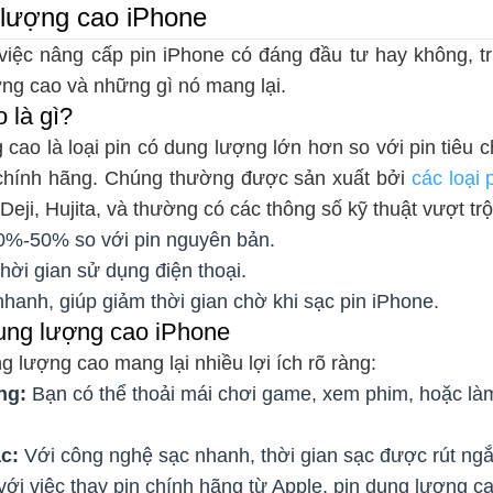
 lượng cao iPhone
u việc nâng cấp pin iPhone có đáng đầu tư hay không, t
ợng cao và những gì nó mang lại.
 là gì?
cao là loại pin có dung lượng lớn hơn so với pin tiêu 
 chính hãng. Chúng thường được sản xuất bởi
các loại 
eji, Hujita, và thường có các thông số kỹ thuật vượt trộ
0%-50% so với pin nguyên bản.
thời gian sử dụng điện thoại.
hanh, giúp giảm thời gian chờ khi sạc pin iPhone.
ung lượng cao iPhone
 lượng cao mang lại nhiều lợi ích rõ ràng:
ng:
Bạn có thể thoải mái chơi game, xem phim, hoặc làm
ạc:
Với công nghệ sạc nhanh, thời gian sạc được rút ng
ới việc thay pin chính hãng từ Apple, pin dung lượng 