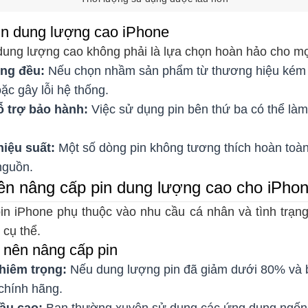
n dung lượng cao iPhone
 dung lượng cao không phải là lựa chọn hoàn hảo cho m
ng đều:
Nếu chọn nhầm sản phẩm từ thương hiệu kém uy
ặc gây lỗi hệ thống.
 trợ bảo hành:
Việc sử dụng pin bên thứ ba có thể làm
iệu suất:
Một số dòng pin không tương thích hoàn toàn
nguồn.
ên nâng cấp pin dung lượng cao cho iPho
in iPhone phụ thuộc vào nhu cầu cá nhân và tình trạng 
 cụ thể.
nên nâng cấp pin
ghiêm trọng:
Nếu dung lượng pin đã giảm dưới 80% và 
 chính hãng.
ầu cao:
Bạn thường xuyên sử dụng các ứng dụng ngốn 