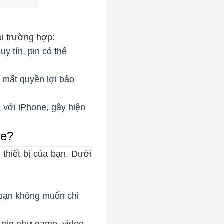
ọi trường hợp:
 tín, pin có thể
 mất quyền lợi bảo
 với iPhone, gây hiện
ne?
thiết bị của bạn. Dưới
bạn không muốn chi
pin như game, video