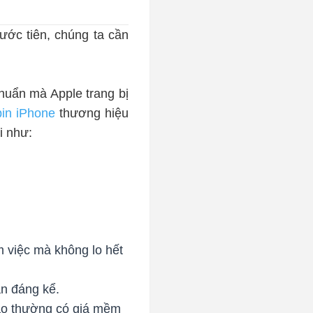
rước tiên, chúng ta cần
chuẩn mà Apple trang bị
pin iPhone
thương hiệu
i như:
 việc mà không lo hết
ắn đáng kể.
cao thường có giá mềm