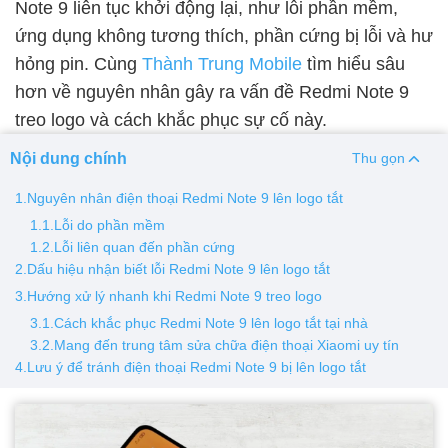
Note 9 liên tục khởi động lại, như lỗi phần mềm,
ứng dụng không tương thích, phần cứng bị lỗi và hư
Thay pin
hỏng pin. Cùng
Thành Trung Mobile
tìm hiểu sâu
Pin iPhone
Pin Samsumg
Pin Oppo
Pin Xiaomi
hơn về nguyên nhân gây ra vấn đề Redmi Note 9
Pin Realme
treo logo và cách khắc phục sự cố này.
Thay vỏ
Nội dung chính
Thu gọn
Vỏ iPhone
Vỏ Samsung
Vỏ Xiaomi
Vỏ Oppo
1.Nguyên nhân điện thoại Redmi Note 9 lên logo tắt
Vỏ Huawei
Vỏ Vivo
1.1.Lỗi do phần mềm
1.2.Lỗi liên quan đến phần cứng
2.Dấu hiệu nhận biết lỗi Redmi Note 9 lên logo tắt
3.Hướng xử lý nhanh khi Redmi Note 9 treo logo
3.1.Cách khắc phục Redmi Note 9 lên logo tắt tại nhà
3.2.Mang đến trung tâm sửa chữa điện thoại Xiaomi uy tín
4.Lưu ý để tránh điện thoại Redmi Note 9 bị lên logo tắt