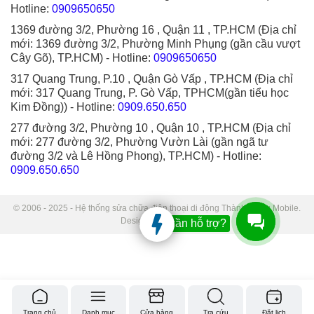
Hotline:
0909650650
1369 đường 3/2, Phường 16 , Quận 11 , TP.HCM (Địa chỉ
mới: 1369 đường 3/2, Phường Minh Phụng (gần cầu vượt
Cây Gõ), TP.HCM)
- Hotline:
0909650650
317 Quang Trung, P.10 , Quận Gò Vấp , TP.HCM (Địa chỉ
mới: 317 Quang Trung, P. Gò Vấp, TPHCM(gần tiểu học
Kim Đồng))
- Hotline:
0909.650.650
277 đường 3/2, Phường 10 , Quận 10 , TP.HCM (Địa chỉ
mới: 277 đường 3/2, Phường Vườn Lài (gần ngã tư
đường 3/2 và Lê Hồng Phong), TP.HCM)
- Hotline:
0909.650.650
© 2006 - 2025 - Hệ thống sửa chữa điện thoại di động Thành Trung Mobile.
Designed by Sudo.
Bạn cần hỗ trợ?
Trang chủ
Danh mục
Cửa hàng
Tra cứu
Đặt lịch