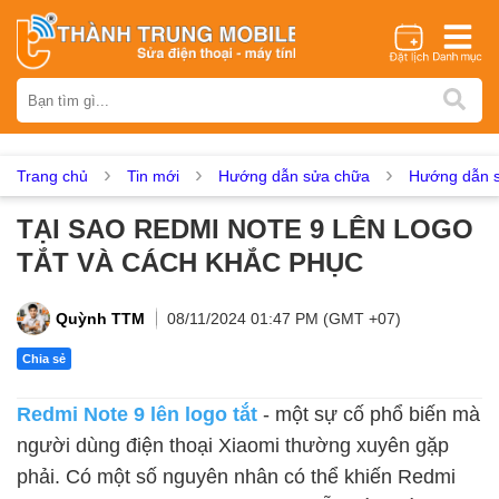
Thương hiệu
iPhone
Samsung
Oppo
Xiaomi
Realme
Vivo
Vsmart
Huawei
Nokia
Google Pixel
OnePlus
Trang chủ
Tin mới
Hướng dẫn sửa chữa
Hướng dẫn s
Asus
Sony
Vertu
LG
Tecno
TẠI SAO REDMI NOTE 9 LÊN LOGO
Dịch vụ sửa chữa
TẮT VÀ CÁCH KHẮC PHỤC
Thay màn hình
Thay pin
Ép kính
Thay camera
Thay loa
Thay kính lưng
Thay vỏ
Thay chân sạc
Quỳnh TTM
08/11/2024 01:47 PM (GMT +07)
Thay mic
Thay rung
Thay main
Unlock - Mở Khoá
Chia sẻ
Thay màn hình
Redmi Note 9 lên logo tắt
- một sự cố phổ biến mà
Màn hình iPhone
Màn hình Samsung
Màn hình Oppo
người dùng điện thoại Xiaomi thường xuyên gặp
Màn hình Xiaomi
Màn hình Realme
Màn hình Vivo
phải. Có một số nguyên nhân có thể khiến Redmi
Màn hình Vsmart
Màn hình Google Pixel