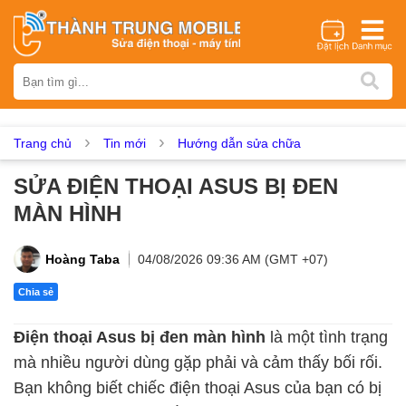
Thương hiệu
iPhone
Samsung
Oppo
Xiaomi
Realme
Vivo
Vsmart
Huawei
Nokia
Google Pixel
OnePlus
Trang chủ
Tin mới
Hướng dẫn sửa chữa
Asus
Sony
Vertu
LG
Tecno
SỬA ĐIỆN THOẠI ASUS BỊ ĐEN
Dịch vụ sửa chữa
MÀN HÌNH
Thay màn hình
Thay pin
Ép kính
Thay camera
Thay loa
Thay kính lưng
Thay vỏ
Thay chân sạc
Hoàng Taba
04/08/2026 09:36 AM (GMT +07)
Thay mic
Thay rung
Thay main
Unlock - Mở Khoá
Chia sẻ
Thay màn hình
Điện thoại Asus bị đen màn hình
là một tình trạng
Màn hình iPhone
Màn hình Samsung
Màn hình Oppo
mà nhiều người dùng gặp phải và cảm thấy bối rối.
Màn hình Xiaomi
Màn hình Realme
Màn hình Vivo
Bạn không biết chiếc điện thoại Asus của bạn có bị
Màn hình Vsmart
Màn hình Google Pixel