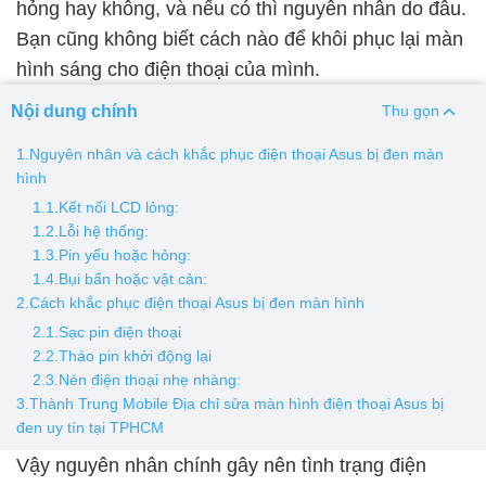
hỏng hay không, và nếu có thì nguyên nhân do đâu.
Bạn cũng không biết cách nào để khôi phục lại màn
Thay pin
hình sáng cho điện thoại của mình.
Pin iPhone
Pin Samsumg
Pin Oppo
Pin Xiaomi
Nội dung chính
Thu gọn
Pin Realme
Thay vỏ
1.Nguyên nhân và cách khắc phục điện thoại Asus bị đen màn
hình
Vỏ iPhone
Vỏ Samsung
Vỏ Xiaomi
Vỏ Oppo
1.1.Kết nối LCD lỏng:
Vỏ Huawei
Vỏ Vivo
1.2.Lỗi hệ thống:
1.3.Pin yếu hoặc hỏng:
1.4.Bụi bẩn hoặc vật cản:
2.Cách khắc phục điện thoại Asus bị đen màn hình
2.1.Sạc pin điện thoại
2.2.Tháo pin khởi động lại
2.3.Nén điện thoại nhẹ nhàng:
3.Thành Trung Mobile Địa chỉ sửa màn hình điện thoại Asus bị
đen uy tín tại TPHCM
Vậy nguyên nhân chính gây nên tình trạng điện