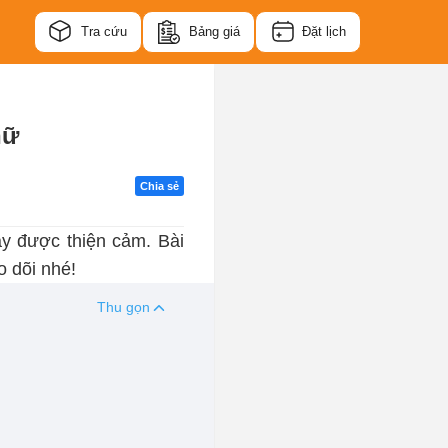
Tra cứu
Bảng giá
Đặt lịch
ữ
Chia sẻ
y được thiện cảm. Bài
o dõi nhé!
Thu gọn