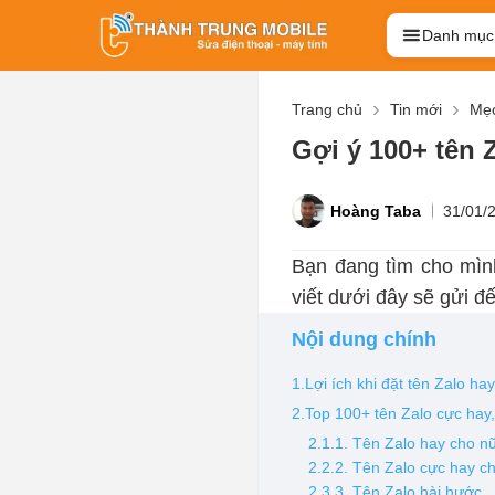
Danh mục
Trang chủ
Tin mới
Mẹo
Gợi ý 100+ tên Z
Hoàng Taba
31/01/
Bạn đang tìm cho mì
viết dưới đây sẽ gửi đ
Nội dung chính
1.Lợi ích khi đặt tên Zalo ha
2.Top 100+ tên Zalo cực hay,
2.1.1. Tên Zalo hay cho n
2.2.2. Tên Zalo cực hay 
2.3.3. Tên Zalo hài hước