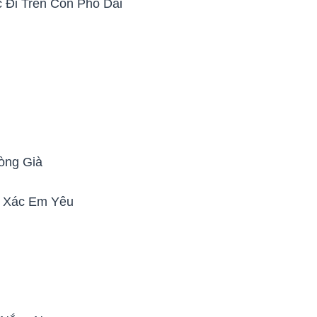
 Đi Trên Con Phố Dài
òng Già
m Xác Em Yêu