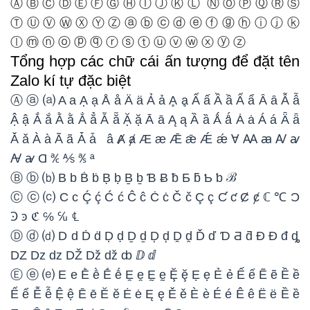
Ⓐ Ⓑ Ⓒ Ⓓ Ⓔ Ⓕ Ⓖ Ⓗ Ⓘ Ⓙ Ⓚ Ⓛ Ⓝ Ⓞ Ⓟ Ⓠ Ⓡ Ⓢ
Ⓣ Ⓤ Ⓥ Ⓦ Ⓧ Ⓨ Ⓩ ⓐ ⓑ ⓒ ⓓ ⓔ ⓕ ⓖ ⓗ ⓘ ⓙ ⓚ
ⓛ ⓜ ⓝ ⓞ ⓟ ⓠ ⓡ ⓢ ⓣ ⓤ ⓥ ⓦ ⓧ ⓨ ⓩ
Tổng hợp các chữ cái ấn tượng để đặt tên
Zalo kí tự đặc biệt
Ⓐ ⓐ ⒜ A a Ạ ạ Å å Ä ä Ả ả Ḁ ḁ Ấ ấ Ầ ầ Ẩ ẩ Ȃ ȃ Ẫ ẫ
Ậ ậ Ắ ắ Ằ ằ Ẳ ẳ Ẵ ẵ Ặ ặ Ā ā Ą ą Ȁ ȁ Ǻ ǻ Ȧ ȧ Á á Ǟ ǟ
Ǎ ǎ À à Ã ã Ǡ ǡ â Ⱥ ⱥ Æ æ Ǣ ǣ Ǽ ǽ Ɐ Ꜳ ꜳ Ꜹ ꜹ
Ꜻ ꜻ Ɑ ℀ ⅍ ℁ ª
Ⓑ ⓑ ⒝ B b Ḃ ḃ Ḅ ḅ Ḇ ḇ Ɓ Ƀ ƀ Ƃ ƃ Ƅ ƅ ℬ
Ⓒ ⓒ ⒞ C c Ḉ ḉ Ć ć Ĉ ĉ Ċ ċ Č č Ç ç Ƈ ƈ Ȼ ȼ ℂ ℃ Ɔ
Ꜿ ꜿ ℭ ℅ ℆ ℄
Ⓓ ⓓ ⒟ D d Ḋ ḋ Ḍ ḍ Ḏ ḏ Ḑ ḑ Ḓ ḓ Ď ď Ɗ Ƌ ƌ Ɖ Đ đ ȡ
Ǳ ǲ ǳ Ǆ ǅ ǆ ȸ ⅅ ⅆ
Ⓔ ⓔ ⒠ E e Ḕ ḕ Ḗ ḗ Ḙ ḙ Ḛ ḛ Ḝ ḝ Ẹ ẹ Ẻ ẻ Ế ế Ẽ ẽ Ề ề
Ể ể Ễ ễ Ệ ệ Ē ē Ĕ ĕ Ė ė Ę ę Ě ě È è É é Ê ê Ë ë Ȅ ȅ