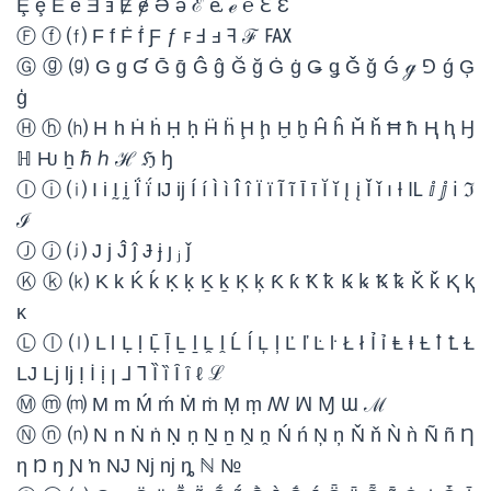
Ȩ ȩ Ȇ ȇ Ǝ ⱻ Ɇ ɇ Ə ǝ ℰ ⱸ ℯ ℮ ℇ Ɛ
Ⓕ ⓕ ⒡ F f Ḟ ḟ Ƒ ƒ ꜰ Ⅎ ⅎ ꟻ ℱ ℻
Ⓖ ⓖ ⒢ G g Ɠ Ḡ ḡ Ĝ ĝ Ğ ğ Ġ ġ Ǥ ǥ Ǧ ǧ Ǵ ℊ ⅁ ǵ Ģ
ģ
Ⓗ ⓗ ⒣ H h Ḣ ḣ Ḥ ḥ Ḧ ḧ Ḩ ḩ Ḫ ḫ Ĥ ĥ Ȟ ȟ Ħ ħ Ⱨ ⱨ Ꜧ
ℍ Ƕ ẖ ℏ ℎ ℋ ℌ ꜧ
Ⓘ ⓘ ⒤ I i Ḭ ḭ Ḯ ḯ Ĳ ĳ Í í Ì ì Î î Ï ï Ĩ ĩ Ī ī Ĭ ĭ Į į Ǐ ǐ ı ƚ Ỻ ⅈ ⅉ ℹ ℑ
ℐ
Ⓙ ⓙ ⒥ J j Ĵ ĵ Ɉ ɉ ȷ ⱼ ǰ
Ⓚ ⓚ ⒦ K k Ḱ ḱ Ḳ ḳ Ḵ ḵ Ķ ķ Ƙ ƙ Ꝁ ꝁ Ꝃ ꝃ Ꝅ ꝅ Ǩ ǩ Ⱪ ⱪ
ĸ
Ⓛ ⓛ ⒧ L l Ḷ ḷ Ḹ ḹ Ḻ ḻ Ḽ ḽ Ĺ ĺ Ļ ļ Ľ ľ Ŀ ŀ Ł ł Ỉ ỉ Ⱡ ⱡ Ƚ ꝉ Ꝉ Ɫ
Ǉ ǈ ǉ Ị İ ị ꞁ ⅃ ⅂ Ȉ ȉ Ȋ ȋ ℓ ℒ
Ⓜ ⓜ ⒨ M m Ḿ ḿ Ṁ ṁ Ṃ ṃ ꟿ ꟽ Ɱ Ɯ ℳ
Ⓝ ⓝ ⒩ N n Ṅ ṅ Ṇ ṇ Ṉ ṉ Ṋ ṋ Ń ń Ņ ņ Ň ň Ǹ ǹ Ñ ñ Ƞ
ƞ Ŋ ŋ Ɲ ŉ Ǌ ǋ ǌ ȵ ℕ №