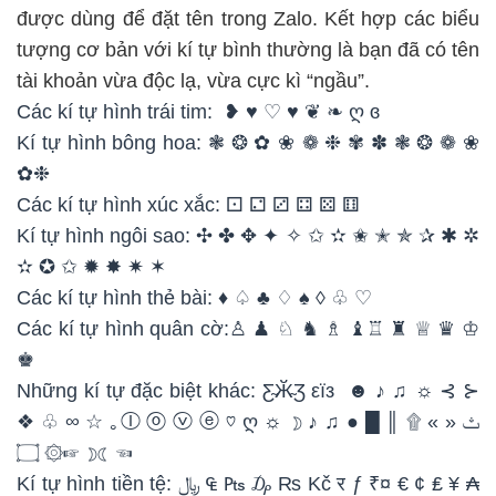
được dùng để đặt tên trong Zalo. Kết hợp các biểu
tượng cơ bản với kí tự bình thường là bạn đã có tên
tài khoản vừa độc lạ, vừa cực kì “ngầu”.
Các kí tự hình trái tim: ❥ ♥ ♡ ♥ ❦ ❧ ღ ɞ
Kí tự hình bông hoa: ❃ ❂ ✿ ❀ ❁ ❉ ✾ ✽ ❃ ❂ ❁ ❀
✿❉
Các kí tự hình xúc xắc: ⚀ ⚁ ⚂ ⚃ ⚄ ⚅
Kí tự hình ngôi sao: ✣ ✤ ✥ ✦ ✧ ✩ ✫ ✬ ✭ ✯ ✰ ✱ ✲
✫ ✪ ✩ ✹ ✸ ✷ ✶
Các kí tự hình thẻ bài: ♦ ♤ ♣ ♢ ♠ ◊ ♧ ♡
Các kí tự hình quân cờ:♙ ♟ ♘ ♞ ♗ ♝♖ ♜ ♕ ♛ ♔
♚
Những kí tự đặc biệt khác: Ƹ̴Ӂ̴Ʒ εїз ☻ ♪ ♫ ☼ ⊰ ⊱
❖ ♧ ∞ ☆ ｡ⓛ ⓞ ⓥ ⓔ ♡ ღ ☼ ٿ « » ۩ ║ █ ● ♫ ♪ ☽
☜ ☾☽ ☞۞ ۝
Kí tự hình tiền tệ: ﷼ ₠ ₧ ₯ ₨ Kč र ƒ ₹¤ € ¢ ₤ ¥ ₳