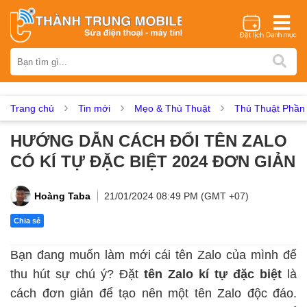
Thương hiệu
iPhone
Samsung
Oppo
Xiaomi
Realme
Vivo
Vsmart
Huawei
Nokia
Google Pixel
OnePlus
Trang chủ
Tin mới
Mẹo & Thủ Thuật
Thủ Thuật Phầ
Asus
Sony
Vertu
LG
Tecno
HƯỚNG DẪN CÁCH ĐỔI TÊN ZALO
Dịch vụ sửa chữa
CÓ KÍ TỰ ĐẶC BIỆT 2024 ĐƠN GIẢN
Thay màn hình
Thay pin
Ép kính
Thay camera
Thay loa
Thay kính lưng
Thay vỏ
Thay chân sạc
Hoàng Taba
21/01/2024 08:49 PM (GMT +07)
Thay mic
Thay rung
Thay main
Unlock - Mở Khoá
Chia sẻ
Thay màn hình
Bạn đang muốn làm mới cái tên Zalo của mình để
Màn hình iPhone
Màn hình Samsung
Màn hình Oppo
thu hút sự chú ý? Đặt
tên Zalo kí tự đặc biệt
là
Màn hình Xiaomi
Màn hình Realme
Màn hình Vivo
cách đơn giản để tạo nên một tên Zalo độc đáo.
Màn hình Vsmart
Màn hình Google Pixel