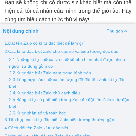
Bạn sẽ không chỉ có được sự khác biệt mà còn thể
hiện cái tôi cá nhân của mình trong thế giới ảo. Hãy
Thay pin
cùng tìm hiểu cách thức thú vị này!
Pin iPhone
Pin Samsumg
Pin Oppo
Pin Xiaomi
Nội dung chính
Thu gọn
Pin Realme
Thay vỏ
1.Đặt tên Zalo có kí tự đặc biệt để làm gì?
2.Các kí tự đặc biệt Zalo chữ cái, số và biểu tượng độc đáo
Vỏ iPhone
Vỏ Samsung
Vỏ Xiaomi
Vỏ Oppo
2.1.Những kí tự chữ cái và chữ số phổ biến nhất được nhiều
Vỏ Huawei
Vỏ Vivo
người sử dụng gồm có
2.2.Kí tự đặc biệt Zalo nằm trong hình tròn
2.3.Tổng hợp các chữ cái ấn tượng để đặt tên Zalo kí tự đặc
biệt
2.4.Kí tự đặc biệt Zalo chữ cách điệu
2.5.Bảng kí tự số phổ biến trong Zalo để đặt tên Zalo kí tự đặc
biệt
2.6.Kí tự phân số và toán học
3.Tập hợp các kí tự đặc biệt Zalo biểu tượng thường gặp
4.Cách đổi tên Zalo kí tự đặc biệt