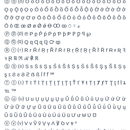
Ⓞ ⓞ ⒪ O o Ö ö Ṏ ṏ Ṍ ṍ Ṑ ṑ Ṓ ṓ Ȫ ȫ Ȭ ȭ Ȯ ȯ Ȱ ȱ
Ǫ ǫ Ǭ ǭ Ọ ọ Ỏ ỏ Ố ố Ồ ồ Ổ ổ Ỗ ỗ Ộ ộ Ớ ớ Ờ ờ Ở ở
Ỡ ỡ Ợ ợ Ơ ơ Ō ō Ŏ ŏ Ő ő Ò ò Ó ó Ô ô Õ õ Ǒ ǒ Ȍ ȍ
Ȏ ȏ Œ œ Ø ø Ǿ ǿ Ꝋ Ꝏ ꝏ ⍥ ⍤ ℴ
Ⓟ ⓟ ⒫ ℗ P p Ṕ ṕ Ṗ ṗ Ƥ ƥ Ᵽ ℙ Ƿ ꟼ ℘
Ⓠ ⓠ ⒬ Q q Ɋ ɋ ℚ ℺ ȹ
Ⓡ ⓡ ⒭ R r Ŕ ŕ Ŗ ŗ Ř ř Ṙ ṙ Ṛ ṛ Ṝ ṝ Ṟ ṟ Ȑ ȑ Ȓ ȓ Ɍ ɍ Ʀ Ꝛ
ꝛ Ɽ ℞ ℜ ℛ ℟ ℝ
Ⓢ ⓢ ⒮ S s Ṡ ṡ Ṣ ṣ Ṥ ṥ Ṧ ṧ Ṩ ṩ Ś ś Ŝ ŝ Ş ş Š š Ș ș
ȿ ꜱ Ƨ ƨ Ϩ ϩ ẞ ß ẛ ẜ ẝ ℠
Ⓣ ⓣ ⒯ T t Ṫ ṫ Ṭ ṭ Ṯ ṯ Ṱ ṱ Ţ ţ Ť ť Ŧ ŧ Ț ț Ⱦ ⱦ Ƭ Ʈ ƫ ƭ ẗ ȶ
℡ ™
Ⓤ ⓤ ⒰ U u Ṳ ṳ Ṵ ṵ Ṷ ṷ Ṹ ṹ Ṻ ṻ Ủ ủ Ụ ụ Ứ ứ Ừ ừ
Ử ử Ữ ữ Ự ự Ũ ũ Ū ū Ŭ ŭ Ů ů Ű ű Ǚ ǚ Ǘ ǘ Ǜ ǜ Ų ų
Ǔ ǔ Ȕ ȕ Û û Ȗ ȗ Ù ù Ú ú Ü ü Ư ư Ʉ Ʋ Ʊ
Ⓥ ⓥ ⒱ V v Ṽ ṽ Ṿ ṿ Ʌ ℣ Ỽ ⱱ ⱴ ⱽ