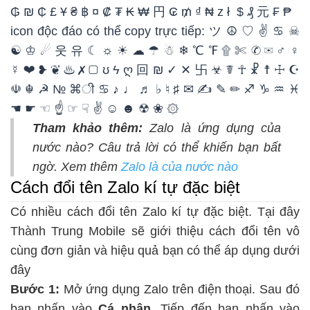
₲ ₪ ₵ £ Ұ ₴ ฿ ¤ ₡ ₮ ₭ ₩ 円 ₢ ₥ ₫ ₦ z ł $ ₰ 元 ₣ ₱
icon độc đáo có thể copy trực tiếp: ツ ☮ ♡ ✌ ♋ ☠
☯ ♔ ☄ 웃 유 ☾ ☼ ☀ ☁ ☂ ☃ ❄ ℃ ℉ ۩ ✄ ✆ ✉ ♂ ♀
☿ ❤ ❥ ❦ ♨ ✗ ▢ ʊ ϟ ღ 回 ₪ ✓ ✕ 卐 ☣ ☤ ☥ ☧ ☨ ☩ ☪
☫ ☬ ☭ № ⌘ी ♋ ♪ ♩ ♬ ♭ ♮ ♯ ✉ ✍ ✎ ✏ ♐ ♑ ♒ ♓
☚ ☛ ☜ ☝ ☞ ☟ ✌ ☺ ☻ ☢ ❀ ۞
Tham khảo thêm:
Zalo là ứng dụng của
nước nào? Câu trả lời có thể khiến bạn bất
ngờ. Xem thêm
Zalo là của nước nào
Cách đổi tên Zalo kí tự đặc biệt
Có nhiều cách đổi tên Zalo kí tự đặc biệt. Tại đây
Thành Trung Mobile sẽ giới thiệu cách đổi tên vô
cùng đơn giản và hiệu quả bạn có thể áp dụng dưới
đây
Bước 1:
Mở ứng dụng Zalo trên điện thoại. Sau đó
bạn nhấn vào
Cá nhân
. Tiếp đến bạn nhấn vào