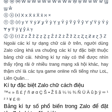
Ⓦ ⓦ ⒲ W w Ẁ ẁ Ẃ ẃ Ẅ ẅ Ẇ ẇ Ẉ ẉ Ŵ ŵ Ⱳ ⱳ Ϣ
ϣ ẘ
Ⓧ ⓧ ⒳ X x Ẋ ẋ Ẍ ẍ ℵ ×
Ⓨ ⓨ ⒴ y Y Ẏ ẏ Ỿ ỿ Ỳ ỳ Ỵ ỵ Ỷ ỷ Ỹ ỹ Ŷ ŷ Ƴ ƴ Ÿ ÿ Ý ý
Ɏ ɏ Ȳ ȳ Ɣ ẙ ⅄ ℽ
Ⓩ ⓩ ⒵ Z z Ẑ ẑ Ẓ ẓ Ẕ ẕ Ź ź Ż ż Ž ž Ȥ ȥ Ⱬ ⱬ Ƶ ƶ ɀ ℨ ℤ
Ngoài các kí tự dạng chữ cái ở trên, người dùng
Zalo cũng khá ưa chuộng các kí tự đặc biệt thuộc
bảng chữ cái. Những kí tự này có thể được nhìn
thấy rộng rãi ở nhiều trang mạng xã hội khác, hay
thậm chí là các tựa game online nổi tiếng như LoL,
Liên Quân…
Kí tự đặc biệt Zalo chữ cách điệu
™« » ß £ ƒ ñ ø α Ç Š • Ž š ă ¼ ½ ¾ Ñ Ü Ä û þ ÿ ∞ ¹
² ³ ¥ £ ®
Bảng kí tự số phổ biến trong Zalo để đặt