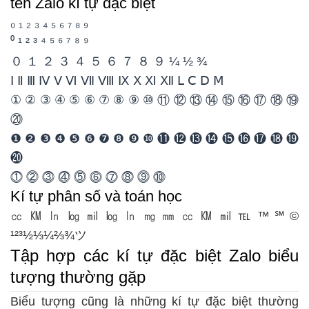
tên Zalo kí tự đặc biệt
₀ ₁ ₂ ₃ ₄ ₅ ₆ ₇ ₈ ₉
⁰ ¹ ² ³ ⁴ ⁵ ⁶ ⁷ ⁸ ⁹
０ １ ２ ３ ４ ５ ６ ７ ８ ９ ¼ ½ ¾
Ⅰ Ⅱ Ⅲ Ⅳ Ⅴ Ⅵ Ⅶ Ⅷ Ⅸ Ⅹ Ⅺ Ⅻ Ⅼ Ⅽ Ⅾ Ⅿ
① ② ③ ④ ⑤ ⑥ ⑦ ⑧ ⑨ ⑩ ⑪ ⑫ ⑬ ⑭ ⑮ ⑯ ⑰ ⑱ ⑲
⑳
❶ ❷ ❸ ❹ ❺ ❻ ❼ ❽ ❾ ❿ ⓫ ⓬ ⓭ ⓮ ⓯ ⓰ ⓱ ⓲ ⓳
⓴
⓵ ⓶ ⓷ ⓸ ⓹ ⓺ ⓻ ⓼ ⓽ ⓾
Kí tự phân số và toán học
㏄ ㏎ ㏑ ㏒ ㏕ ㏒ ㏑ ㎎ ㎜ ㏄ ㏎ ㏕ ℡ ™ ℠ ©
¹²³½⅓¼⅔¾ツ
Tập hợp các kí tự đặc biệt Zalo biểu
tượng thường gặp
Biểu tượng cũng là những kí tự đặc biệt thường