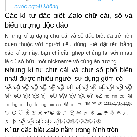
nước ngoài không
Các kí tự đặc biệt Zalo chữ cái, số và
biểu tượng độc đáo
Những kí tự dạng chữ cái và số đặc biệt đã trở nên
quen thuộc với người tiêu dùng. Để đặt tên bằng
các kí tự này, bạn chỉ cần ghép chúng lại với nhau
là đủ sở hữu một nickname vô cùng ấn tượng.
Những kí tự chữ cái và chữ số phổ biến
nhất được nhiều người sử dụng gồm có
๖ۣۜA ๖ۣۜB ๖ۣۜC ๖ۣۜD ๖ۣۜE ๖ۣۜF ๖ۣۜG ๖ۣۜH ๖ۣۜI ๖ۣۜJ ๖ۣۜK ๖ۣۜL ๖ۣۜM ๖ۣۜN ๖ۣۜO
๖ۣۜP ๖ۣۜQ ๖ۣۜR ๖ۣۜS ๖ۣۜT ๖ۣۜU ๖ۣۜW ๖ۣۜV ๖ۣۜX ๖ۣۜY ๖ۣۜZ ㎎ ㎜ ㏄ ㏎
㏑ ㏒ ㏕ ㏒ ㏑ ㎎ ㎜ ㏄ ㏎ ㏕ ℡ ™ ℠ © ¹²³½⅓¼⅔¾
ツ ☮ ♡ ✌ ♋ ☠ ♥*☯ ♔ ☄ 웃 유 ☼ ☀ ☁ ☂ ☃ ❄ ♪ ♩
♬ ♭ ๖ۣۜA ๖ۣۜB ๖ۣۜC ๖ۣۜD ๖ۣۜ ①②③④⑤⑥⑦⑧⑨⑩
Kí tự đặc biệt Zalo nằm trong hình tròn