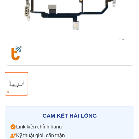
Thay pin
Pin iPhone
Pin Samsumg
Pin Oppo
Pin Xiaomi
Pin Realme
Thay vỏ
Vỏ iPhone
Vỏ Samsung
Vỏ Xiaomi
Vỏ Oppo
Vỏ Huawei
Vỏ Vivo
CAM KẾT HÀI LÒNG
Link kiện chính hãng
Kỹ thuật giỏi, cẩn thận