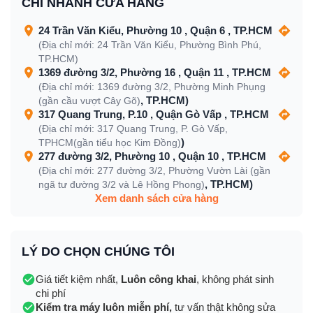
CHI NHÁNH CỬA HÀNG
24 Trần Văn Kiểu, Phường 10 , Quận 6 , TP.HCM
(Địa chỉ mới: 24 Trần Văn Kiểu, Phường Bình Phú,
TP.HCM)
1369 đường 3/2, Phường 16 , Quận 11 , TP.HCM
(Địa chỉ mới: 1369 đường 3/2, Phường Minh Phụng
, TP.HCM)
(gần cầu vượt Cây Gõ)
317 Quang Trung, P.10 , Quận Gò Vấp , TP.HCM
(Địa chỉ mới: 317 Quang Trung, P. Gò Vấp,
)
TPHCM(gần tiểu học Kim Đồng)
277 đường 3/2, Phường 10 , Quận 10 , TP.HCM
(Địa chỉ mới: 277 đường 3/2, Phường Vườn Lài (gần
, TP.HCM)
ngã tư đường 3/2 và Lê Hồng Phong)
Xem danh sách cửa hàng
LÝ DO CHỌN CHÚNG TÔI
Giá tiết kiệm nhất,
Luôn công khai
, không phát sinh
chi phí
Kiểm tra máy luôn miễn phí,
tư vấn thật không sửa