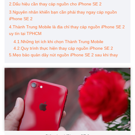
2.Dấu hiệu cần thay cáp nguồn cho iPhone SE 2
3.Nguyên nhân khiến bạn cần phải thay ngay cáp nguồn
iPhone SE 2
4.Thành Trung Mobile là địa chỉ thay cáp nguồn iPhone SE 2
uy tín tại TPHCM
4.1.Những lợi ích khi chọn Thành Trung Mobile
4.2.Quy trình thực hiện thay cáp nguồn iPhone SE 2
5.Mẹo bảo quản dây nút nguồn iPhone SE 2 sau khi thay