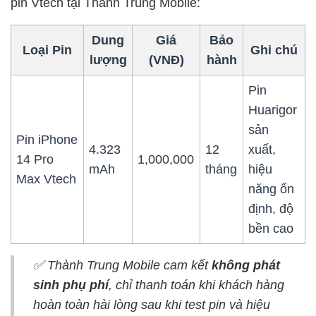
pin Vtech tại Thành Trung Mobile:
Dung
Giá
Bảo
Loại Pin
Ghi chú
lượng
(VNĐ)
hành
Pin
Huarigor
sản
Pin iPhone
4.323
12
xuất,
14 Pro
1,000,000
mAh
tháng
hiệu
Max Vtech
năng ổn
định, độ
bền cao
✅
Thành Trung Mobile cam kết
không phát
sinh phụ phí
, chỉ thanh toán khi khách hàng
hoàn toàn hài lòng sau khi test pin và hiệu