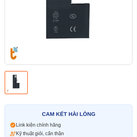
Thay pin
Pin iPhone
Pin Samsumg
Pin Oppo
Pin Xiaomi
Pin Realme
Thay vỏ
Vỏ iPhone
Vỏ Samsung
Vỏ Xiaomi
Vỏ Oppo
Vỏ Huawei
Vỏ Vivo
CAM KẾT HÀI LÒNG
Link kiện chính hãng
Kỹ thuật giỏi, cẩn thận