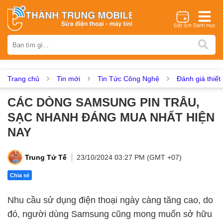
Thương hiệu
iPhone
Samsung
Oppo
Xiaomi
Realme
Vivo
Vsmart
Huawei
Nokia
Google Pixel
OnePlus
Trang chủ
Tin mới
Tin Tức Công Nghệ
Đánh giá thiết 
Asus
Sony
Vertu
LG
Tecno
CÁC DÒNG SAMSUNG PIN TRÂU,
Dịch vụ sửa chữa
SẠC NHANH ĐÁNG MUA NHẤT HIỆN
Thay màn hình
Thay pin
Ép kính
Thay camera
NAY
Thay loa
Thay kính lưng
Thay vỏ
Thay chân sạc
Thay mic
Thay rung
Thay main
Unlock - Mở Khoá
Trung Tử Tế
23/10/2024 03:27 PM (GMT +07)
Thay màn hình
Chia sẻ
Màn hình iPhone
Màn hình Samsung
Màn hình Oppo
Nhu cầu sử dụng điện thoại ngày càng tăng cao, do
Màn hình Xiaomi
Màn hình Realme
Màn hình Vivo
đó, người dùng Samsung cũng mong muốn sở hữu
Màn hình Vsmart
Màn hình Google Pixel