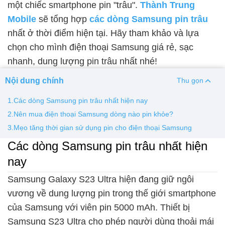
một chiếc smartphone pin "trâu".
Thành Trung
Mobile
sẽ tổng hợp
các dòng Samsung pin trâu
Thay pin
nhất ở thời điểm hiện tại. Hãy tham khảo và lựa
Pin iPhone
Pin Samsumg
Pin Oppo
Pin Xiaomi
chọn cho mình điện thoại Samsung giá rẻ, sạc
Pin Realme
nhanh, dung lượng pin trâu nhất nhé!
Thay vỏ
Nội dung chính
Thu gọn
Vỏ iPhone
Vỏ Samsung
Vỏ Xiaomi
Vỏ Oppo
1.Các dòng Samsung pin trâu nhất hiện nay
Vỏ Huawei
Vỏ Vivo
2.Nên mua điện thoại Samsung dòng nào pin khỏe?
3.Mẹo tăng thời gian sử dụng pin cho điện thoại Samsung
Các dòng Samsung pin trâu nhất hiện
nay
Samsung Galaxy S23 Ultra hiện đang giữ ngôi
vương về dung lượng pin trong thế giới smartphone
của Samsung với viên pin 5000 mAh. Thiết bị
Samsung S23 Ultra cho phép người dùng thoải mái