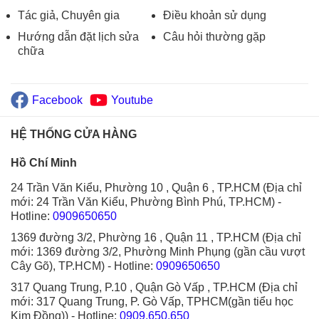
Tác giả, Chuyên gia
Điều khoản sử dụng
Hướng dẫn đặt lịch sửa
Câu hỏi thường gặp
chữa
Facebook
Youtube
HỆ THỐNG CỬA HÀNG
Hồ Chí Minh
24 Trần Văn Kiểu, Phường 10 , Quận 6 , TP.HCM (Địa chỉ
mới: 24 Trần Văn Kiểu, Phường Bình Phú, TP.HCM)
-
Hotline:
0909650650
1369 đường 3/2, Phường 16 , Quận 11 , TP.HCM (Địa chỉ
mới: 1369 đường 3/2, Phường Minh Phụng (gần cầu vượt
Cây Gõ), TP.HCM)
- Hotline:
0909650650
317 Quang Trung, P.10 , Quận Gò Vấp , TP.HCM (Địa chỉ
mới: 317 Quang Trung, P. Gò Vấp, TPHCM(gần tiểu học
Kim Đồng))
- Hotline:
0909.650.650