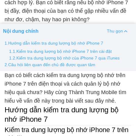
cách hợp lý. Bạn có biết rằng nếu bộ nhớ iPhone 7
bị đầy, điện thoại của bạn có thể gặp nhiều vấn đề
Thay pin
như đơ, chậm, hay hao pin không?
Pin iPhone
Pin Samsumg
Pin Oppo
Pin Xiaomi
Nội dung chính
Thu gọn
Pin Realme
Thay vỏ
1.Hướng dẫn kiểm tra dung lượng bộ nhớ iPhone 7
1.1.Kiểm tra dung lượng bộ nhớ iPhone 7 trên cài đặt
Vỏ iPhone
Vỏ Samsung
Vỏ Xiaomi
Vỏ Oppo
1.2.Kiểm tra dung lượng bộ nhớ của iPhone 7 qua iTunes
Vỏ Huawei
Vỏ Vivo
2.Câu hỏi liên quan đến chủ đề được quan tâm
Bạn có biết cách kiểm tra dung lượng bộ nhớ trên
iPhone 7 trên điện thoại và cách quản lý bộ nhớ
hiệu quả chưa? Hãy cùng Thành Trung Mobile tìm
hiểu về vấn đề này trong bài viết sau đây nhé.
Hướng dẫn kiểm tra dung lượng bộ
nhớ iPhone 7
Kiểm tra dung lượng bộ nhớ iPhone 7 trên