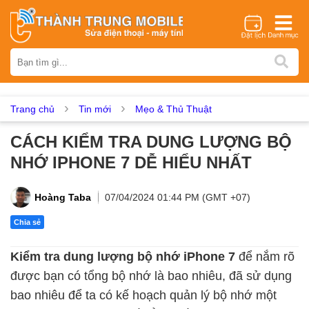
Thương hiệu
iPhone
Samsung
Oppo
Xiaomi
Realme
Vivo
Vsmart
Huawei
Nokia
Google Pixel
OnePlus
Trang chủ
Tin mới
Mẹo & Thủ Thuật
Asus
Sony
Vertu
LG
Tecno
CÁCH KIỂM TRA DUNG LƯỢNG BỘ
Dịch vụ sửa chữa
NHỚ IPHONE 7 DỄ HIỂU NHẤT
Thay màn hình
Thay pin
Ép kính
Thay camera
Thay loa
Thay kính lưng
Thay vỏ
Thay chân sạc
Hoàng Taba
07/04/2024 01:44 PM (GMT +07)
Thay mic
Thay rung
Thay main
Unlock - Mở Khoá
Chia sẻ
Thay màn hình
Kiểm tra dung lượng bộ nhớ iPhone 7
để nắm rõ
Màn hình iPhone
Màn hình Samsung
Màn hình Oppo
được bạn có tổng bộ nhớ là bao nhiêu, đã sử dụng
Màn hình Xiaomi
Màn hình Realme
Màn hình Vivo
bao nhiêu để ta có kế hoạch quản lý bộ nhớ một
Màn hình Vsmart
Màn hình Google Pixel