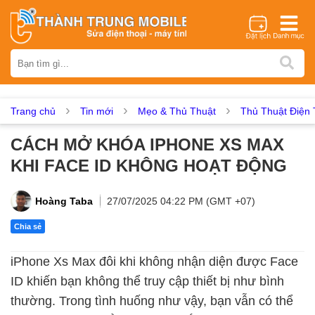
Thương hiệu
iPhone
Samsung
Oppo
Xiaomi
Realme
Vivo
Vsmart
Huawei
Nokia
Google Pixel
OnePlus
Trang chủ
Tin mới
Mẹo & Thủ Thuật
Thủ Thuật Điện 
Asus
Sony
Vertu
LG
Tecno
CÁCH MỞ KHÓA IPHONE XS MAX
Dịch vụ sửa chữa
KHI FACE ID KHÔNG HOẠT ĐỘNG
Thay màn hình
Thay pin
Ép kính
Thay camera
Thay loa
Thay kính lưng
Thay vỏ
Thay chân sạc
Hoàng Taba
27/07/2025 04:22 PM (GMT +07)
Thay mic
Thay rung
Thay main
Unlock - Mở Khoá
Chia sẻ
Thay màn hình
iPhone Xs Max đôi khi không nhận diện được Face
Màn hình iPhone
Màn hình Samsung
Màn hình Oppo
ID khiến bạn không thể truy cập thiết bị như bình
Màn hình Xiaomi
Màn hình Realme
Màn hình Vivo
thường. Trong tình huống như vậy, bạn vẫn có thể
Màn hình Vsmart
Màn hình Google Pixel