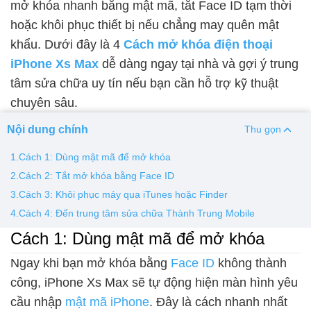
mở khóa nhanh bằng mật mã, tắt Face ID tạm thời
hoặc khôi phục thiết bị nếu chẳng may quên mật
Thay pin
khẩu. Dưới đây là 4
Cách mở khóa điện thoại
Pin iPhone
Pin Samsumg
Pin Oppo
Pin Xiaomi
iPhone Xs Max
dễ dàng ngay tại nhà và gợi ý trung
Pin Realme
tâm sửa chữa uy tín nếu bạn cần hỗ trợ kỹ thuật
Thay vỏ
chuyên sâu.
Vỏ iPhone
Vỏ Samsung
Vỏ Xiaomi
Vỏ Oppo
Nội dung chính
Thu gọn
Vỏ Huawei
Vỏ Vivo
1.Cách 1: Dùng mật mã để mở khóa
2.Cách 2: Tắt mở khóa bằng Face ID
3.Cách 3: Khôi phục máy qua iTunes hoặc Finder
4.Cách 4: Đến trung tâm sửa chữa Thành Trung Mobile
Cách 1: Dùng mật mã để mở khóa
Ngay khi bạn mở khóa bằng
Face ID
không thành
công, iPhone Xs Max sẽ tự động hiện màn hình yêu
cầu nhập
mật mã iPhone
. Đây là cách nhanh nhất