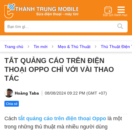
Thương hiệu
iPhone
Samsung
Oppo
Xiaomi
Realme
Vivo
Vsmart
Huawei
Nokia
Google Pixel
OnePlus
Trang chủ
Tin mới
Mẹo & Thủ Thuật
Thủ Thuật Điện 
Asus
Sony
Vertu
LG
Tecno
TẮT QUẢNG CÁO TRÊN ĐIỆN
Dịch vụ sửa chữa
THOẠI OPPO CHỈ VỚI VÀI THAO
Thay màn hình
Thay pin
Ép kính
Thay camera
TÁC
Thay loa
Thay kính lưng
Thay vỏ
Thay chân sạc
Thay mic
Thay rung
Thay main
Unlock - Mở Khoá
Hoàng Taba
08/08/2024 09:22 PM (GMT +07)
Thay màn hình
Chia sẻ
Màn hình iPhone
Màn hình Samsung
Màn hình Oppo
Cách
tắt quảng cáo trên điện thoại Oppo
là một
Màn hình Xiaomi
Màn hình Realme
Màn hình Vivo
trong những thủ thuật mà nhiều người dùng
Màn hình Vsmart
Màn hình Google Pixel