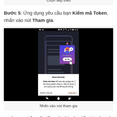
Chọn tiếp theo
Bước 5
: Ứng dụng yêu cầu bạn
Kiếm mã Token
,
nhấn vào nút
Tham gia
.
Nhấn vào nút tham gia