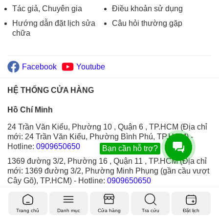
Tác giả, Chuyên gia
Điều khoản sử dụng
Hướng dẫn đặt lịch sửa
Câu hỏi thường gặp
chữa
Facebook
Youtube
HỆ THỐNG CỬA HÀNG
Hồ Chí Minh
24 Trần Văn Kiểu, Phường 10 , Quận 6 , TP.HCM (Địa chỉ
mới: 24 Trần Văn Kiểu, Phường Bình Phú, TP.HCM)
-
Hotline:
0909650650
Bạn cần hỗ trợ?
1369 đường 3/2, Phường 16 , Quận 11 , TP.HCM (Địa chỉ
mới: 1369 đường 3/2, Phường Minh Phụng (gần cầu vượt
Cây Gõ), TP.HCM)
- Hotline:
0909650650
317 Quang Trung, P.10 , Quận Gò Vấp , TP.HCM (Địa chỉ
mới: 317 Quang Trung, P. Gò Vấp, TPHCM(gần tiểu học
Trang chủ
Danh mục
Cửa hàng
Tra cứu
Đặt lịch
Kim Đồng))
- Hotline:
0909.650.650