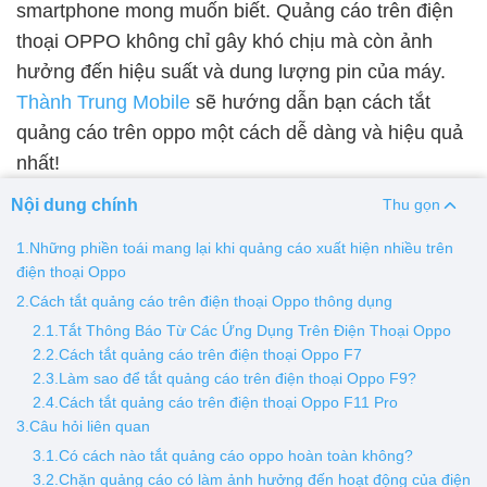
smartphone mong muốn biết. Quảng cáo trên điện
thoại OPPO không chỉ gây khó chịu mà còn ảnh
Thay pin
hưởng đến hiệu suất và dung lượng pin của máy.
Pin iPhone
Pin Samsumg
Pin Oppo
Pin Xiaomi
Thành Trung Mobile
sẽ hướng dẫn bạn cách tắt
Pin Realme
quảng cáo trên oppo một cách dễ dàng và hiệu quả
Thay vỏ
nhất!
Vỏ iPhone
Vỏ Samsung
Vỏ Xiaomi
Vỏ Oppo
Nội dung chính
Thu gọn
Vỏ Huawei
Vỏ Vivo
1.Những phiền toái mang lại khi quảng cáo xuất hiện nhiều trên
điện thoại Oppo
2.Cách tắt quảng cáo trên điện thoại Oppo thông dụng
2.1.Tắt Thông Báo Từ Các Ứng Dụng Trên Điện Thoại Oppo
2.2.Cách tắt quảng cáo trên điện thoại Oppo F7
2.3.Làm sao để tắt quảng cáo trên điện thoại Oppo F9?
2.4.Cách tắt quảng cáo trên điện thoại Oppo F11 Pro
3.Câu hỏi liên quan
3.1.Có cách nào tắt quảng cáo oppo hoàn toàn không?
3.2.Chặn quảng cáo có làm ảnh hưởng đến hoạt động của điện